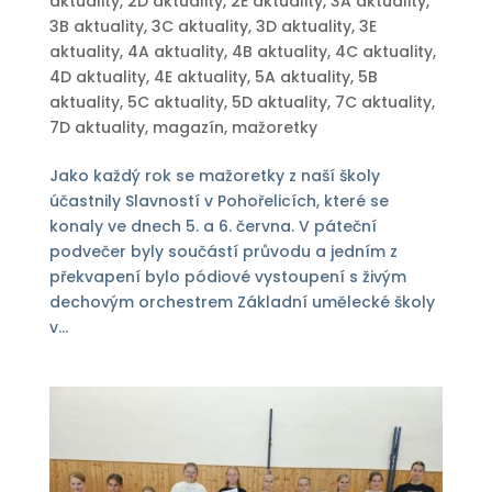
aktuality
,
2D aktuality
,
2E aktuality
,
3A aktuality
,
3B aktuality
,
3C aktuality
,
3D aktuality
,
3E
aktuality
,
4A aktuality
,
4B aktuality
,
4C aktuality
,
4D aktuality
,
4E aktuality
,
5A aktuality
,
5B
aktuality
,
5C aktuality
,
5D aktuality
,
7C aktuality
,
7D aktuality
,
magazín
,
mažoretky
Jako každý rok se mažoretky z naší školy
účastnily Slavností v Pohořelicích, které se
konaly ve dnech 5. a 6. června. V páteční
podvečer byly součástí průvodu a jedním z
překvapení bylo pódiové vystoupení s živým
dechovým orchestrem Základní umělecké školy
v...