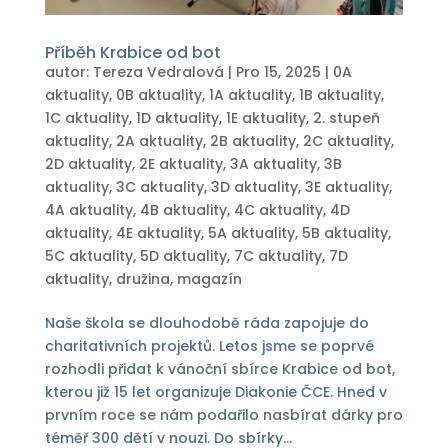
Příběh Krabice od bot
autor:
Tereza Vedralová
|
Pro 15, 2025
|
0A
aktuality
,
0B aktuality
,
1A aktuality
,
1B aktuality
,
1C aktuality
,
1D aktuality
,
1E aktuality
,
2. stupeň
aktuality
,
2A aktuality
,
2B aktuality
,
2C aktuality
,
2D aktuality
,
2E aktuality
,
3A aktuality
,
3B
aktuality
,
3C aktuality
,
3D aktuality
,
3E aktuality
,
4A aktuality
,
4B aktuality
,
4C aktuality
,
4D
aktuality
,
4E aktuality
,
5A aktuality
,
5B aktuality
,
5C aktuality
,
5D aktuality
,
7C aktuality
,
7D
aktuality
,
družina
,
magazín
Naše škola se dlouhodobě ráda zapojuje do
charitativních projektů. Letos jsme se poprvé
rozhodli přidat k vánoční sbírce Krabice od bot,
kterou již 15 let organizuje Diakonie ČCE. Hned v
prvním roce se nám podařilo nasbírat dárky pro
téměř 300 dětí v nouzi. Do sbírky...