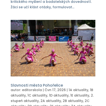
kritického myšlení a badatelských dovedností.
Žáci se učí klást otázky, formulovat...
Slavnosti města Pohořelice
autor:
editorskola
|
Čvn 17, 2026
|
1A aktuality
,
1B
aktuality
,
1C aktuality
,
1D aktuality
,
1E aktuality
,
2.
stupeň aktuality
,
2A aktuality
,
2B aktuality
,
2C