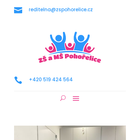

reditelna@zspohorelice.cz

+420 519 424 564