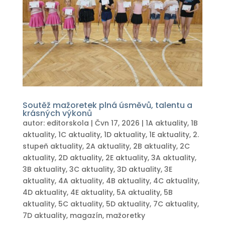
Soutěž mažoretek plná úsměvů, talentu a
krásných výkonů
autor:
editorskola
|
Čvn 17, 2026
|
1A aktuality
,
1B
aktuality
,
1C aktuality
,
1D aktuality
,
1E aktuality
,
2.
stupeň aktuality
,
2A aktuality
,
2B aktuality
,
2C
aktuality
,
2D aktuality
,
2E aktuality
,
3A aktuality
,
3B aktuality
,
3C aktuality
,
3D aktuality
,
3E
aktuality
,
4A aktuality
,
4B aktuality
,
4C aktuality
,
4D aktuality
,
4E aktuality
,
5A aktuality
,
5B
aktuality
,
5C aktuality
,
5D aktuality
,
7C aktuality
,
7D aktuality
,
magazín
,
mažoretky