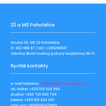
ZŠ a MŠ Pohořelice
Dlouhá 35, 691 23 Pohořelice
IČ: 652 686 87 / DIČ: CZ65268687
Všechny školní budovy pokryty bezplatnou Wi-Fi.
Rychlé kontakty
e-mail ředitelna:
reditelna@zspohorelice.cz
tel. ředitel: +420 519 424 564
družina: +420 720 840 744
jídelna: +420 519 424 262
číslo účtu: 904901514/0600