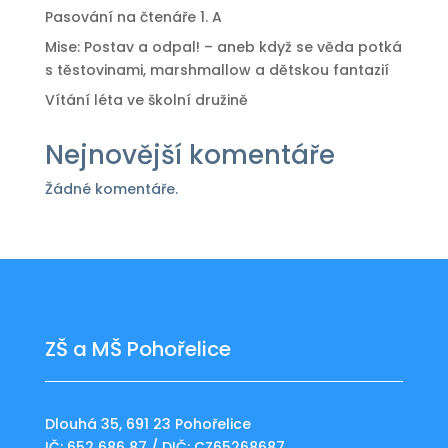
Pasování na čtenáře 1. A
Mise: Postav a odpal! – aneb když se věda potká
s těstovinami, marshmallow a dětskou fantazií
Vítání léta ve školní družině
Nejnovější komentáře
Žádné komentáře.
ZŠ a MŠ Pohořelice
Dlouhá 35, 691 23 Pohořelice
IČ: 652 686 87 / DIČ: CZ65268687