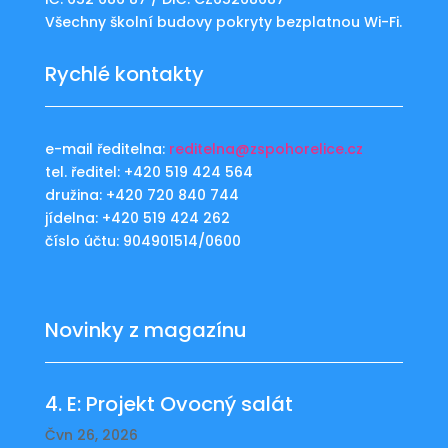
Všechny školní budovy pokryty bezplatnou Wi-Fi.
Rychlé kontakty
e-mail ředitelna:
reditelna@zspohorelice.cz
tel. ředitel: +420 519 424 564
družina: +420 720 840 744
jídelna: +420 519 424 262
číslo účtu: 904901514/0600
Novinky z magazínu
4. E: Projekt Ovocný salát
Čvn 26, 2026