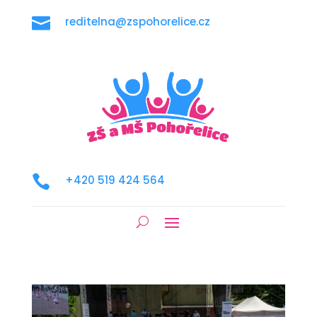

reditelna@zspohorelice.cz

+420 519 424 564