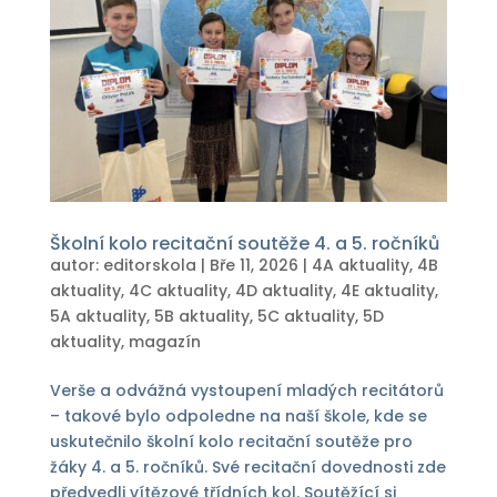
Školní kolo recitační soutěže 4. a 5. ročníků
autor:
editorskola
|
Bře 11, 2026
|
4A aktuality
,
4B
aktuality
,
4C aktuality
,
4D aktuality
,
4E aktuality
,
5A aktuality
,
5B aktuality
,
5C aktuality
,
5D
aktuality
,
magazín
Verše a odvážná vystoupení mladých recitátorů
– takové bylo odpoledne na naší škole, kde se
uskutečnilo školní kolo recitační soutěže pro
žáky 4. a 5. ročníků. Své recitační dovednosti zde
předvedli vítězové třídních kol. Soutěžící si