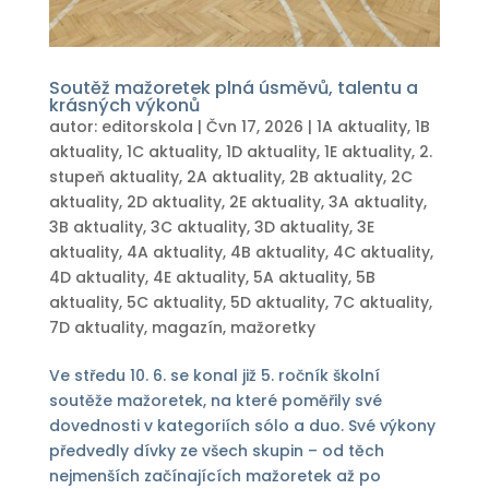
Soutěž mažoretek plná úsměvů, talentu a
krásných výkonů
autor:
editorskola
|
Čvn 17, 2026
|
1A aktuality
,
1B
aktuality
,
1C aktuality
,
1D aktuality
,
1E aktuality
,
2.
stupeň aktuality
,
2A aktuality
,
2B aktuality
,
2C
aktuality
,
2D aktuality
,
2E aktuality
,
3A aktuality
,
3B aktuality
,
3C aktuality
,
3D aktuality
,
3E
aktuality
,
4A aktuality
,
4B aktuality
,
4C aktuality
,
4D aktuality
,
4E aktuality
,
5A aktuality
,
5B
aktuality
,
5C aktuality
,
5D aktuality
,
7C aktuality
,
7D aktuality
,
magazín
,
mažoretky
Ve středu 10. 6. se konal již 5. ročník školní
soutěže mažoretek, na které poměřily své
dovednosti v kategoriích sólo a duo. Své výkony
předvedly dívky ze všech skupin – od těch
nejmenších začínajících mažoretek až po