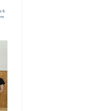
a 6.
vým