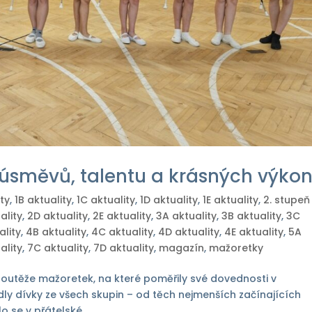
úsměvů, talentu a krásných výko
ity
,
1B aktuality
,
1C aktuality
,
1D aktuality
,
1E aktuality
,
2. stupeň
ality
,
2D aktuality
,
2E aktuality
,
3A aktuality
,
3B aktuality
,
3C
ality
,
4B aktuality
,
4C aktuality
,
4D aktuality
,
4E aktuality
,
5A
ality
,
7C aktuality
,
7D aktuality
,
magazín
,
mažoretky
ní soutěže mažoretek, na které poměřily své dovednosti v
ly dívky ze všech skupin – od těch nejmenších začínajících
 se v přátelské...