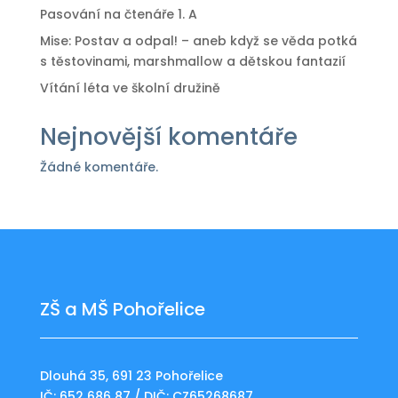
Pasování na čtenáře 1. A
Mise: Postav a odpal! – aneb když se věda potká
s těstovinami, marshmallow a dětskou fantazií
Vítání léta ve školní družině
Nejnovější komentáře
Žádné komentáře.
ZŠ a MŠ Pohořelice
Dlouhá 35, 691 23 Pohořelice
IČ: 652 686 87 / DIČ: CZ65268687