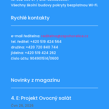
Všechny školní budovy pokryty bezplatnou Wi-Fi.
Rychlé kontakty
e-mail ředitelna:
reditelna@zspohorelice.cz
tel. ředitel: +420 519 424 564
družina: +420 720 840 744
jídelna: +420 519 424 262
číslo účtu: 904901514/0600
Novinky z magazínu
4. E: Projekt Ovocný salát
Čvn 26, 2026