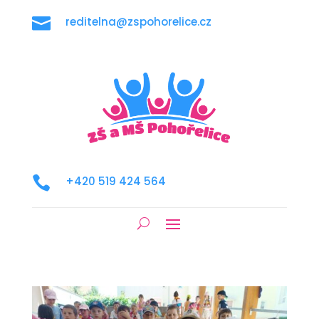

reditelna@zspohorelice.cz

+420 519 424 564