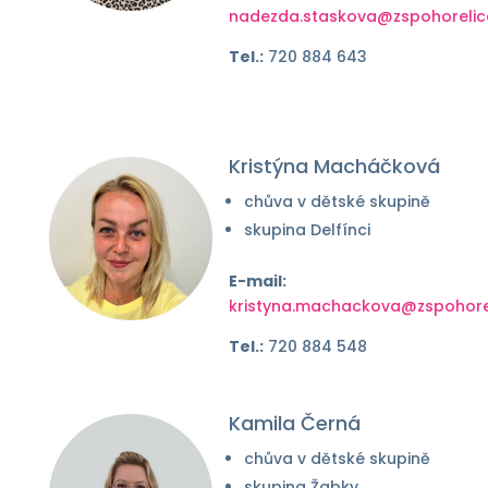
nadezda.staskova@zspohorelic
Tel.:
720 884 643
Kristýna Macháčková
chůva v dětské skupině
skupina Delfínci
E-mail:
kristyna.machackova@zspohorel
Tel.:
720 884 548
Kamila Černá
chůva v dětské skupině
skupina Žabky