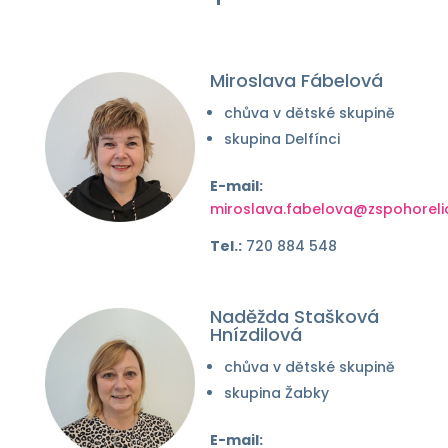
Miroslava Fábelová
chůva v dětské skupině
skupina Delfínci
E-mail:
miroslava.fabelova@zspohoreli
Tel.:
720 884 548
Naděžda Stašková
Hnízdilová
chůva v dětské skupině
skupina Žabky
E-mail: