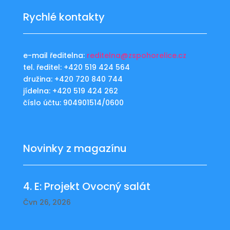
Rychlé kontakty
e-mail ředitelna:
reditelna@zspohorelice.cz
tel. ředitel: +420 519 424 564
družina: +420 720 840 744
jídelna: +420 519 424 262
číslo účtu: 904901514/0600
Novinky z magazínu
4. E: Projekt Ovocný salát
Čvn 26, 2026