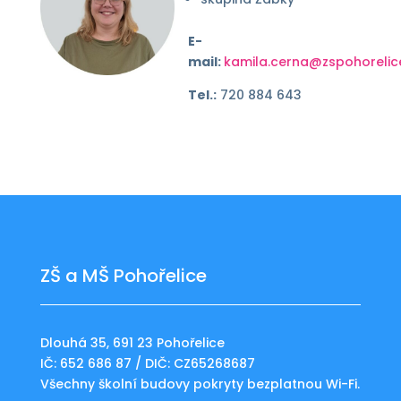
E-
mail:
kamila.cerna@zspohorelic
Tel.:
720 884 643
ZŠ a MŠ Pohořelice
Dlouhá 35, 691 23 Pohořelice
IČ: 652 686 87 / DIČ: CZ65268687
Všechny školní budovy pokryty bezplatnou Wi-Fi.