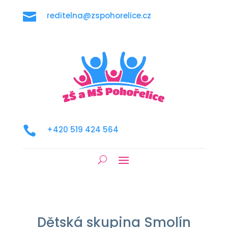

reditelna@zspohorelice.cz

+420 519 424 564
Dětská skupina Smolín