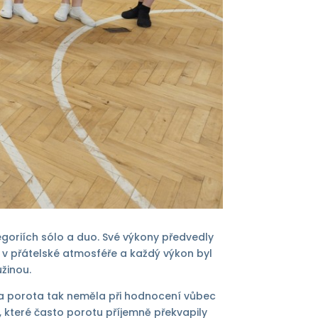
goriích sólo a duo. Své výkony předvedly
e v přátelské atmosféře a každý výkon byl
žinou.
 a porota tak neměla při hodnocení vůbec
 které často porotu příjemně překvapily