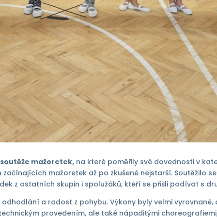
lní soutěže mažoretek
,
na které poměřily své dovednosti v kate
 začínajících mažoretek až po zkušené nejstarší. Soutěžilo s
 ostatních skupin i spolužáků, kteří se přišli podívat s dru
, odhodlání a radost z pohybu. Výkony byly velmi vyrovnané,
technickým provedením, ale také nápaditými choreografiemi,