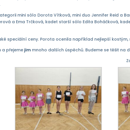
.
v kategorii mini sólo Dorota Vítková, mini duo Jennifer Reid a
erová a Ema Trčková, kadet starší sólo Edita Boháčková, kade
é speciální ceny. Porota ocenila například nejlepší kostým, n
 a přejeme
jim
mnoho dalších úspěchů. Budeme se těšit na da
Z