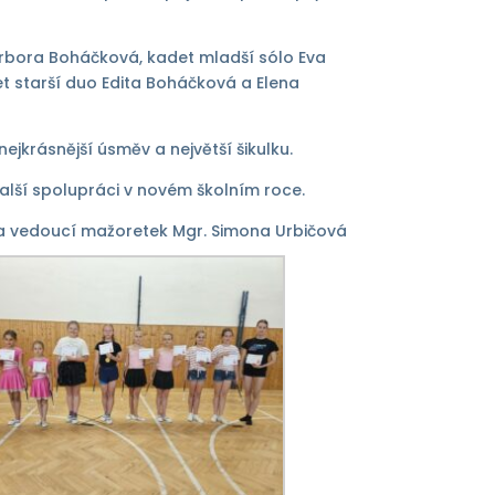
 Barbora Boháčková, kadet mladší sólo Eva
t starší duo Edita Boháčková a Elena
ejkrásnější úsměv a největší šikulku.
lší spolupráci v novém školním roce.
a vedoucí mažoretek Mgr. Simona Urbičová