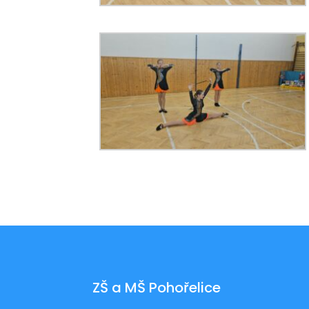
ZŠ a MŠ Pohořelice