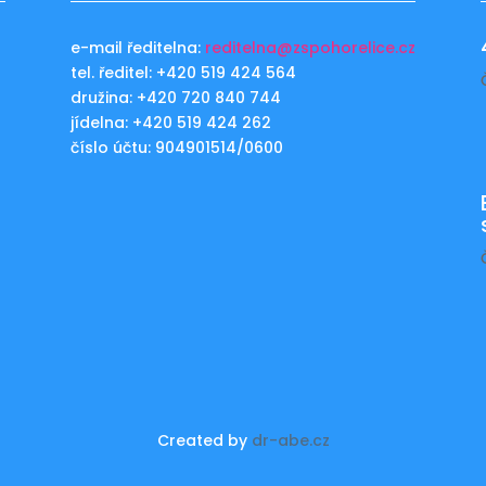
e-mail ředitelna:
reditelna@zspohorelice.cz
tel. ředitel: +420 519 424 564
u
družina: +420 720 840 744
jídelna: +420 519 424 262
číslo účtu: 904901514/0600
Created by
dr-abe.cz