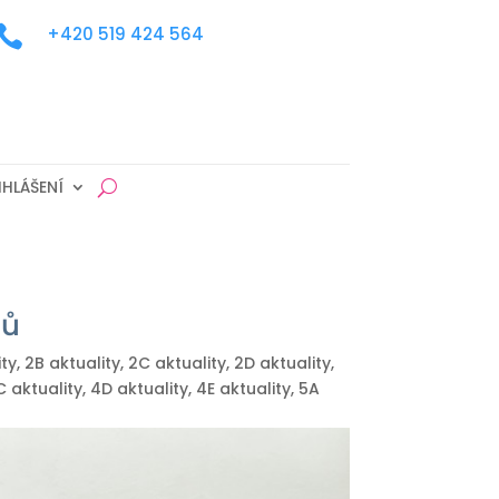

+420 519 424 564
IHLÁŠENÍ
nů
ity
,
2B aktuality
,
2C aktuality
,
2D aktuality
,
C aktuality
,
4D aktuality
,
4E aktuality
,
5A