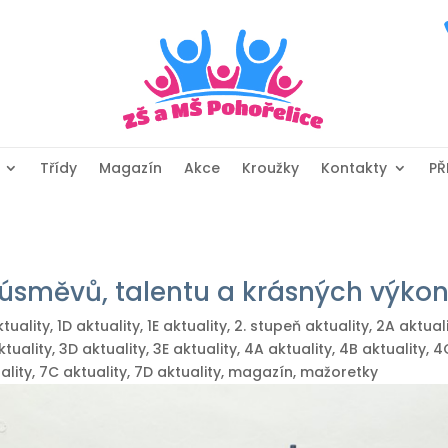
Třídy
Magazín
Akce
Kroužky
Kontakty
PŘ
úsměvů, talentu a krásných výko
ktuality
,
1D aktuality
,
1E aktuality
,
2. stupeň aktuality
,
2A aktual
ktuality
,
3D aktuality
,
3E aktuality
,
4A aktuality
,
4B aktuality
,
4
ality
,
7C aktuality
,
7D aktuality
,
magazín
,
mažoretky