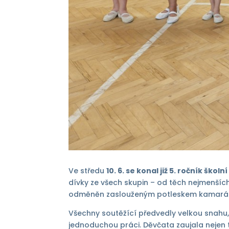
Ve středu
10. 6. se konal již 5. ročník ško
dívky ze všech skupin – od těch nejmenších
odměněn zaslouženým potleskem kamarádek z
Všechny soutěžící předvedly velkou snahu
jednoduchou práci. Děvčata zaujala nejen 