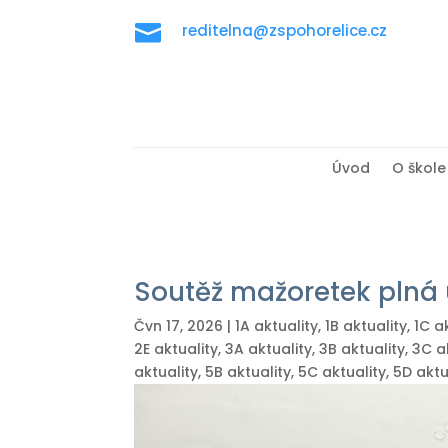

reditelna@zspohorelice.cz
Úvod
O škole
Soutěž mažoretek plná 
Čvn 17, 2026
|
1A aktuality
,
1B aktuality
,
1C a
2E aktuality
,
3A aktuality
,
3B aktuality
,
3C a
aktuality
,
5B aktuality
,
5C aktuality
,
5D aktu