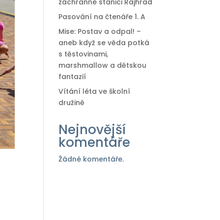
záchranné stanici Rajhrad
Pasování na čtenáře 1. A
Mise: Postav a odpal! –
aneb když se věda potká
s těstovinami,
marshmallow a dětskou
fantazií
Vítání léta ve školní
družině
Nejnovější
komentáře
Žádné komentáře.