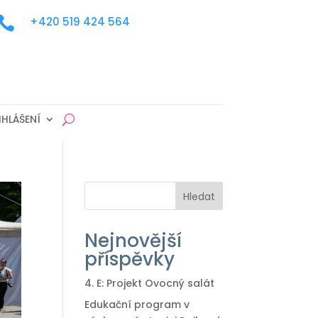

+420 519 424 564
IHLÁŠENÍ
Hledat
Nejnovější
příspěvky
4. E: Projekt Ovocný salát
Edukační program v