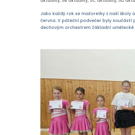
aktuality
,
5B aktuality
,
5C aktuality
,
5D aktu
Jako každý rok se mažoretky z naší školy úč
června. V páteční podvečer byly součástí 
dechovým orchestrem Základní umělecké šk