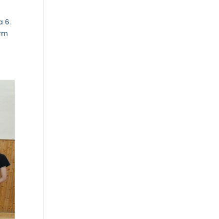
a 6.
vým