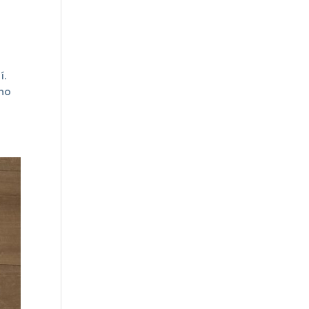
í.
oho