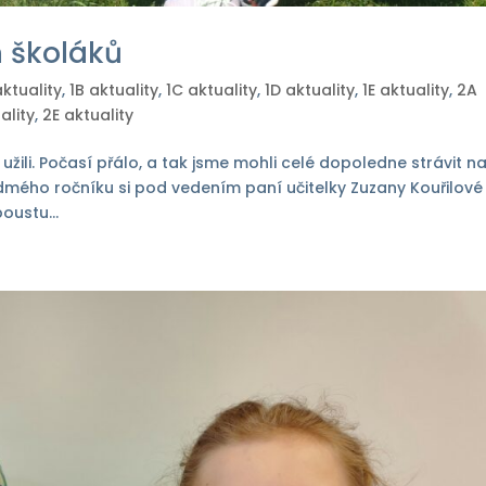
 školáků
aktuality
,
1B aktuality
,
1C aktuality
,
1D aktuality
,
1E aktuality
,
2A
ality
,
2E aktuality
 užili. Počasí přálo, a tak jsme mohli celé dopoledne strávit n
edmého ročníku si pod vedením paní učitelky Zuzany Kouřilové
oustu...