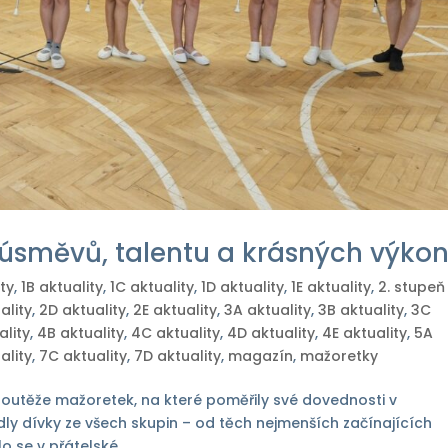
úsměvů, talentu a krásných výko
ity
,
1B aktuality
,
1C aktuality
,
1D aktuality
,
1E aktuality
,
2. stupeň
ality
,
2D aktuality
,
2E aktuality
,
3A aktuality
,
3B aktuality
,
3C
ality
,
4B aktuality
,
4C aktuality
,
4D aktuality
,
4E aktuality
,
5A
ality
,
7C aktuality
,
7D aktuality
,
magazín
,
mažoretky
ní soutěže mažoretek, na které poměřily své dovednosti v
ly dívky ze všech skupin – od těch nejmenších začínajících
 se v přátelské...