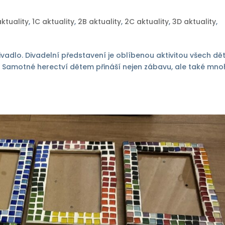
aktuality
,
1C aktuality
,
2B aktuality
,
2C aktuality
,
3D aktuality
,
divadlo. Divadelní představení je oblíbenou aktivitou všech dět
áci. Samotné herectví dětem přináší nejen zábavu, ale také mn