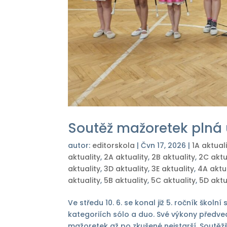
Soutěž mažoretek plná 
autor:
editorskola
|
Čvn 17, 2026
|
1A aktual
aktuality
,
2A aktuality
,
2B aktuality
,
2C aktu
aktuality
,
3D aktuality
,
3E aktuality
,
4A aktu
aktuality
,
5B aktuality
,
5C aktuality
,
5D aktu
Ve středu 10. 6. se konal již 5. ročník škol
kategoriích sólo a duo. Své výkony předved
mažoretek až po zkušené nejstarší. Soutěžilo