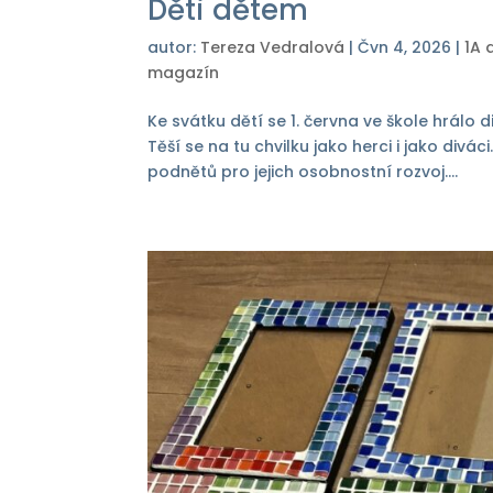
Děti dětem
autor:
Tereza Vedralová
|
Čvn 4, 2026
|
1A 
magazín
Ke svátku dětí se 1. června ve škole hrálo 
Těší se na tu chvilku jako herci i jako div
podnětů pro jejich osobnostní rozvoj....