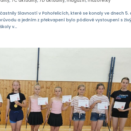
ality
,
7C aktuality
,
7D aktuality
,
magazín
,
mažoretky
astnily Slavností v Pohořelicích, které se konaly ve dnech 5. 
průvodu a jedním z překvapení bylo pódiové vystoupení s ži
oly v...