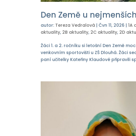
Den Země u nejmenších
autor:
Tereza Vedralová
|
Čvn 11, 2026
|
1A 
aktuality
,
2B aktuality
,
2C aktuality
,
2D aktu
Žáci 1. a 2. ročníku si letošní Den Země moc
venkovním sportovišti u ZŠ Dlouhá. Žáci s
paní učitelky Kateřiny Klaudové připravili sp