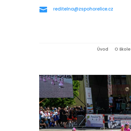

reditelna@zspohorelice.cz
Úvod
O škole