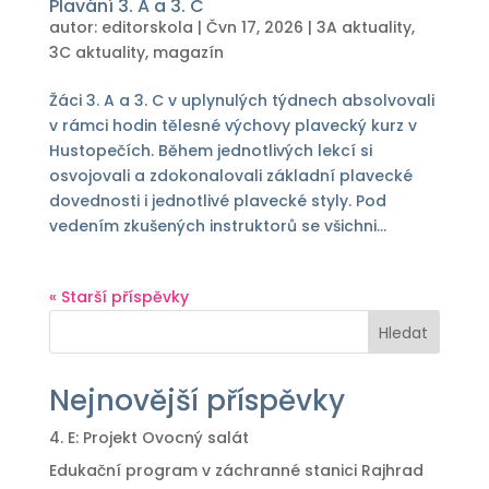
Plavání 3. A a 3. C
autor:
editorskola
|
Čvn 17, 2026
|
3A aktuality
,
3C aktuality
,
magazín
Žáci 3. A a 3. C v uplynulých týdnech absolvovali
v rámci hodin tělesné výchovy plavecký kurz v
Hustopečích. Během jednotlivých lekcí si
osvojovali a zdokonalovali základní plavecké
dovednosti i jednotlivé plavecké styly. Pod
vedením zkušených instruktorů se všichni...
« Starší příspěvky
Hledat
Nejnovější příspěvky
4. E: Projekt Ovocný salát
Edukační program v záchranné stanici Rajhrad