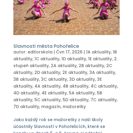
Slavnosti města Pohořelice
autor:
editorskola
|
Čvn 17, 2026
|
1A aktuality
,
1B
aktuality
,
1C aktuality
,
1D aktuality
,
1E aktuality
,
2.
stupeň aktuality
,
2A aktuality
,
2B aktuality
,
2C
aktuality
,
2D aktuality
,
2E aktuality
,
3A aktuality
,
3B aktuality
,
3C aktuality
,
3D aktuality
,
3E
aktuality
,
4A aktuality
,
4B aktuality
,
4C aktuality
,
4D aktuality
,
4E aktuality
,
5A aktuality
,
5B
aktuality
,
5C aktuality
,
5D aktuality
,
7C aktuality
,
7D aktuality
,
magazín
,
mažoretky
Jako každý rok se mažoretky z naší školy
účastnily Slavností v Pohořelicích, které se