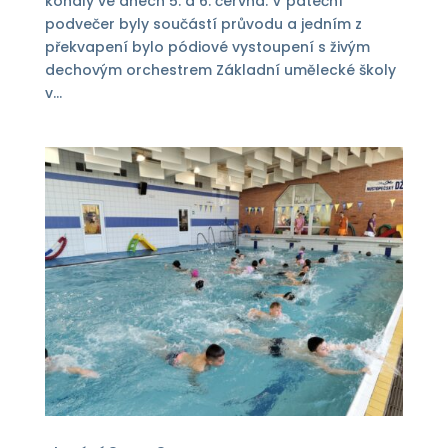
konaly ve dnech 5. a 6. června. V páteční
podvečer byly součástí průvodu a jedním z
překvapení bylo pódiové vystoupení s živým
dechovým orchestrem Základní umělecké školy
v...