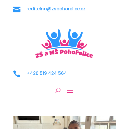

reditelna@zspohorelice.cz

+420 519 424 564