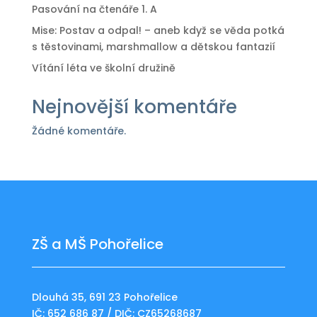
Pasování na čtenáře 1. A
Mise: Postav a odpal! – aneb když se věda potká
s těstovinami, marshmallow a dětskou fantazií
Vítání léta ve školní družině
Nejnovější komentáře
Žádné komentáře.
ZŠ a MŠ Pohořelice
Dlouhá 35, 691 23 Pohořelice
IČ: 652 686 87 / DIČ: CZ65268687