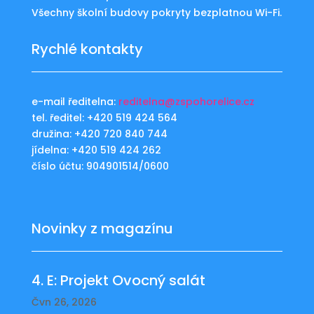
Všechny školní budovy pokryty bezplatnou Wi-Fi.
Rychlé kontakty
e-mail ředitelna:
reditelna@zspohorelice.cz
tel. ředitel: +420 519 424 564
družina: +420 720 840 744
jídelna: +420 519 424 262
číslo účtu: 904901514/0600
Novinky z magazínu
4. E: Projekt Ovocný salát
Čvn 26, 2026