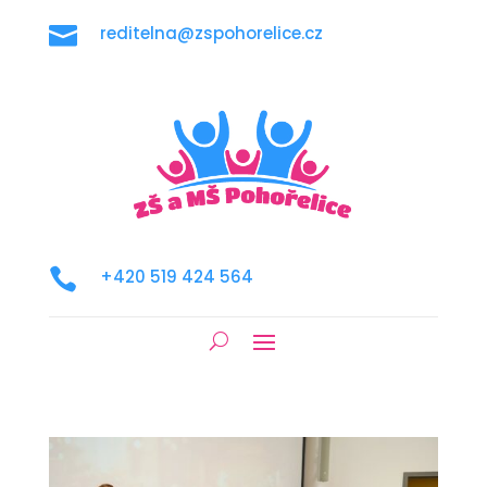

reditelna@zspohorelice.cz

+420 519 424 564