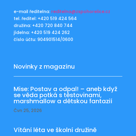
e-mail ředitelna:
reditelna@zspohorelice.cz
tel. ředitel: +420 519 424 564
družina: +420 720 840 744
jídelna: +420 519 424 262
číslo účtu: 904901514/0600
Novinky z magazínu
Mise: Postav a odpal! – aneb když
se věda potká s těstovinami,
marshmallow a dětskou fantazií
Čvn 25, 2026
Vítání léta ve školní družině