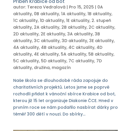
Příběh Krabice od bot
autor:
Tereza Vedralová
|
Pro 15, 2025
|
0A
aktuality
,
0B aktuality
,
1A aktuality
,
1B aktuality
,
1C aktuality
,
1D aktuality
,
1E aktuality
,
2. stupeň
aktuality
,
2A aktuality
,
2B aktuality
,
2C aktuality
,
2D aktuality
,
2E aktuality
,
3A aktuality
,
3B
aktuality
,
3C aktuality
,
3D aktuality
,
3E aktuality
,
4A aktuality
,
4B aktuality
,
4C aktuality
,
4D
aktuality
,
4E aktuality
,
5A aktuality
,
5B aktuality
,
5C aktuality
,
5D aktuality
,
7C aktuality
,
7D
aktuality
,
družina
,
magazín
Naše škola se dlouhodobě ráda zapojuje do
charitativních projektů. Letos jsme se poprvé
rozhodli přidat k vánoční sbírce Krabice od bot,
kterou již 15 let organizuje Diakonie ČCE. Hned v
prvním roce se nám podařilo nasbírat dárky pro
téměř 300 dětí v nouzi. Do sbírky...