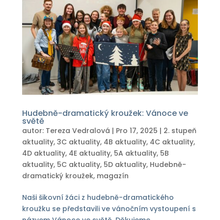
Hudebně-dramatický kroužek: Vánoce ve
světě
autor:
Tereza Vedralová
|
Pro 17, 2025
|
2. stupeň
aktuality
,
3C aktuality
,
4B aktuality
,
4C aktuality
,
4D aktuality
,
4E aktuality
,
5A aktuality
,
5B
aktuality
,
5C aktuality
,
5D aktuality
,
Hudebně-
dramatický kroužek
,
magazín
Naši šikovní žáci z hudebně-dramatického
kroužku se představili ve vánočním vystoupení s
názvem Vánoce ve světě. Děkujeme