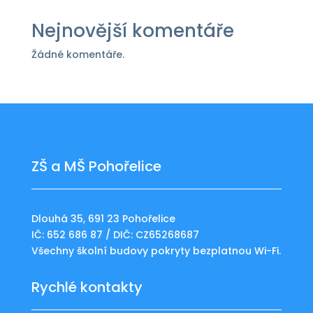
Nejnovější komentáře
Žádné komentáře.
ZŠ a MŠ Pohořelice
Dlouhá 35, 691 23 Pohořelice
IČ: 652 686 87 / DIČ: CZ65268687
Všechny školní budovy pokryty bezplatnou Wi-Fi.
Rychlé kontakty