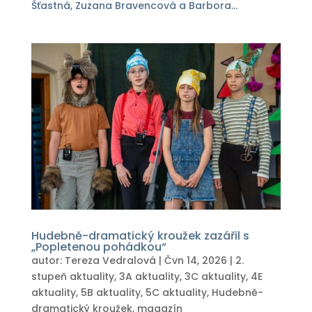
Šťastná, Zuzana Bravencová a Barbora...
Hudebně-dramatický kroužek zazářil s
„Popletenou pohádkou“
autor:
Tereza Vedralová
|
Čvn 14, 2026
|
2.
stupeň aktuality
,
3A aktuality
,
3C aktuality
,
4E
aktuality
,
5B aktuality
,
5C aktuality
,
Hudebně-
dramatický kroužek
,
magazín