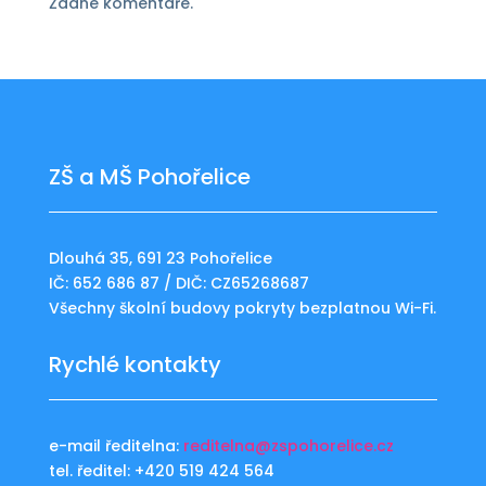
Žádné komentáře.
ZŠ a MŠ Pohořelice
Dlouhá 35, 691 23 Pohořelice
IČ: 652 686 87 / DIČ: CZ65268687
Všechny školní budovy pokryty bezplatnou Wi-Fi.
Rychlé kontakty
e-mail ředitelna:
reditelna@zspohorelice.cz
tel. ředitel: +420 519 424 564