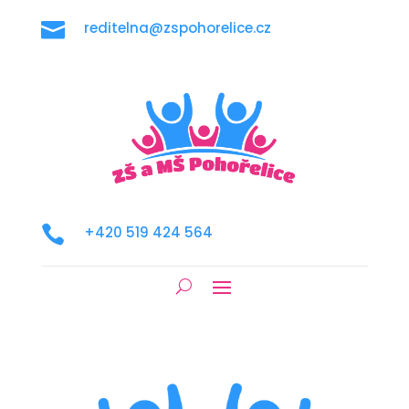

reditelna@zspohorelice.cz

+420 519 424 564