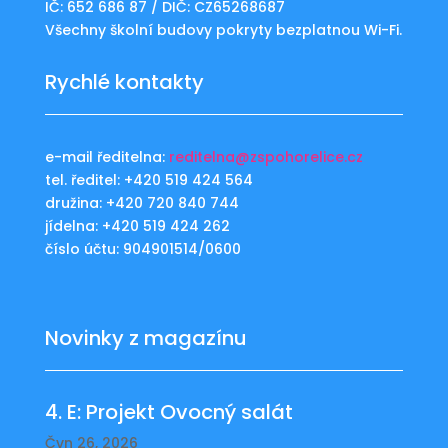
IČ: 652 686 87 / DIČ: CZ65268687
Všechny školní budovy pokryty bezplatnou Wi-Fi.
Rychlé kontakty
e-mail ředitelna:
reditelna@zspohorelice.cz
tel. ředitel: +420 519 424 564
družina: +420 720 840 744
jídelna: +420 519 424 262
číslo účtu: 904901514/0600
Novinky z magazínu
4. E: Projekt Ovocný salát
Čvn 26, 2026