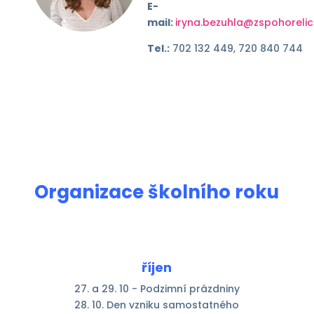
E-
mail:
iryna.bezuhla@zspohorelic
Tel.:
702 132 449, 720 840 744
Organizace školního roku
říjen
27. a 29. 10 - Podzimní prázdniny
28. 10. Den vzniku samostatného