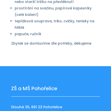
nebo starší tričko na převléknutí
prostírání na svačinu, papírové kapesníky
(celé balení)
tepláková souprava, triko, cvičky, tenisky na
hřiště
papuče, ručník
Zbytek se domluvíme dle potřeby, děkujeme
ZŠ a MŠ Pohořelice
Dlouhá 35, 691 23 Pohořelice