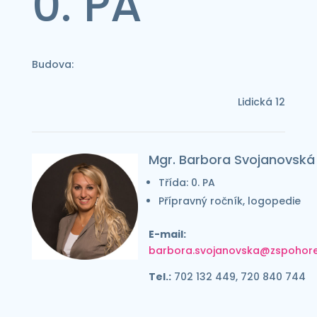
0. PA
Budova:
Lidická 12
Mgr. Barbora Svojanovská
Třída: 0. PA
Přípravný ročník, logopedie
E-mail:
barbora.svojanovska@zspohorel
Tel.:
702 132 449, 720 840 744