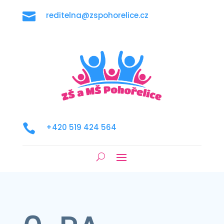

reditelna@zspohorelice.cz

+420 519 424 564