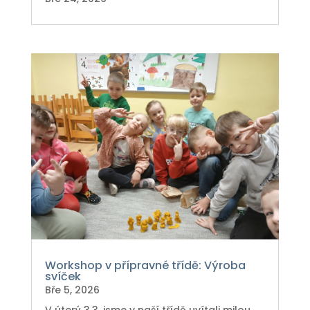
Workshop v přípravné třídě: Výroba
svíček
Bře 5, 2026
V úterý 3.3. jsme v naší třídě uvítali milou