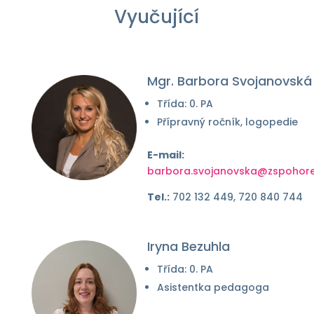
Vyučující
Mgr. Barbora Svojanovská
Třída: 0. PA
Přípravný ročník, logopedie
E-mail:
barbora.svojanovska@zspohorel
Tel.:
702 132 449, 720 840 744
Iryna Bezuhla
Třída: 0. PA
Asistentka pedagoga