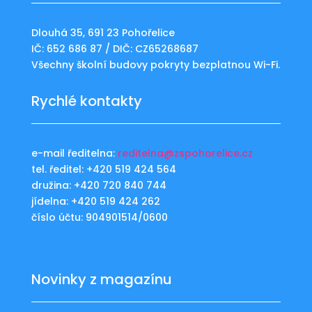
Dlouhá 35, 691 23 Pohořelice
IČ: 652 686 87 / DIČ: CZ65268687
Všechny školní budovy pokryty bezplatnou Wi-Fi.
Rychlé kontakty
e-mail ředitelna:
reditelna@zspohorelice.cz
tel. ředitel: +420 519 424 564
družina: +420 720 840 744
jídelna: +420 519 424 262
číslo účtu: 904901514/0600
Novinky z magazínu