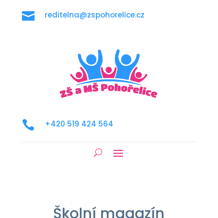

reditelna@zspohorelice.cz

+420 519 424 564
Školní magazín