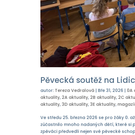
Pěvecká soutěž na Lidi
autor:
Tereza Vedralová
|
Bře 31, 2026
|
0A 
aktuality
,
2A aktuality
,
2B aktuality
,
2C aktu
aktuality
,
3D aktuality
,
3E aktuality
,
magazí
Ve středu 25. března 2026 se pro žáky 0. až
zúčastnilo mnoho nadaných dětí, které si p
zpěváci předvedli nejen své pěvecké schopno