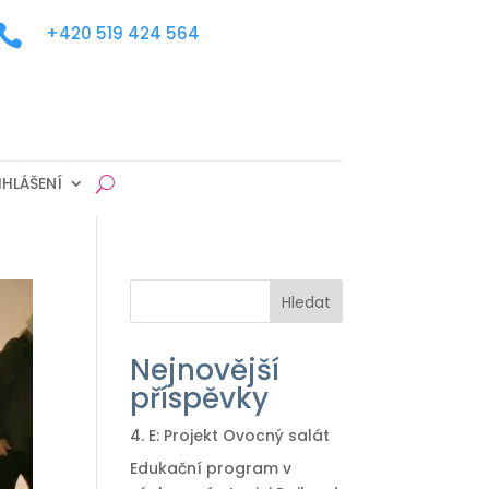

+420 519 424 564
IHLÁŠENÍ
Hledat
Nejnovější
příspěvky
4. E: Projekt Ovocný salát
Edukační program v