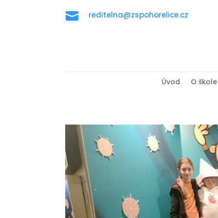

reditelna@zspohorelice.cz
Úvod
O škole