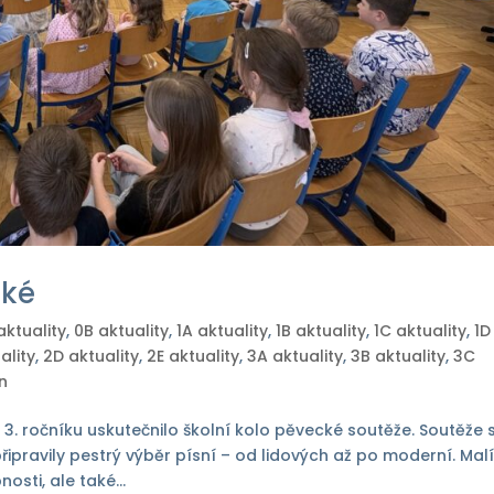
cké
aktuality
,
0B aktuality
,
1A aktuality
,
1B aktuality
,
1C aktuality
,
1D
ality
,
2D aktuality
,
2E aktuality
,
3A aktuality
,
3B aktuality
,
3C
n
 3. ročníku uskutečnilo školní kolo pěvecké soutěže. Soutěže 
řipravily pestrý výběr písní – od lidových až po moderní. Mal
sti, ale také...