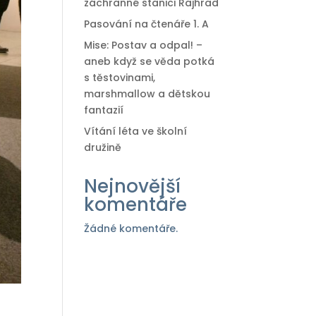
záchranné stanici Rajhrad
Pasování na čtenáře 1. A
Mise: Postav a odpal! –
aneb když se věda potká
s těstovinami,
marshmallow a dětskou
fantazií
Vítání léta ve školní
družině
Nejnovější
komentáře
Žádné komentáře.