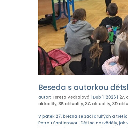
Beseda s autorkou děts
autor:
Tereza Vedralová
|
Dub 1, 2026
|
2A a
aktuality
,
3B aktuality
,
3C aktuality
,
3D aktu
V pátek 27. března se žáci druhých a třetíc
Petrou Santlerovou. Děti se dozvěděly, jak