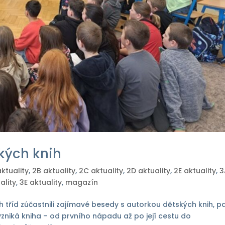
kých knih
ktuality
,
2B aktuality
,
2C aktuality
,
2D aktuality
,
2E aktuality
,
3
ality
,
3E aktuality
,
magazín
h tříd zúčastnili zajímavé besedy s autorkou dětských knih, p
 vzniká kniha – od prvního nápadu až po její cestu do