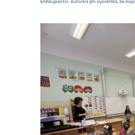
knihkupectví. Autorka jim vysvětlila, že inspi