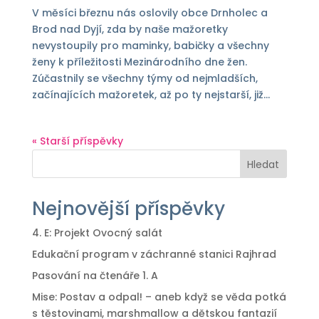
V měsíci březnu nás oslovily obce Drnholec a
Brod nad Dyjí, zda by naše mažoretky
nevystoupily pro maminky, babičky a všechny
ženy k příležitosti Mezinárodního dne žen.
Zúčastnily se všechny týmy od nejmladších,
začínajících mažoretek, až po ty nejstarší, již...
« Starší příspěvky
Hledat
Nejnovější příspěvky
4. E: Projekt Ovocný salát
Edukační program v záchranné stanici Rajhrad
Pasování na čtenáře 1. A
Mise: Postav a odpal! – aneb když se věda potká
s těstovinami, marshmallow a dětskou fantazií