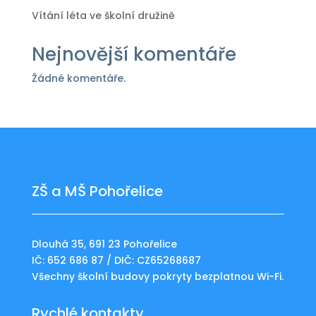
Vítání léta ve školní družině
Nejnovější komentáře
Žádné komentáře.
ZŠ a MŠ Pohořelice
Dlouhá 35, 691 23 Pohořelice
IČ: 652 686 87 / DIČ: CZ65268687
Všechny školní budovy pokryty bezplatnou Wi-Fi.
Rychlé kontakty