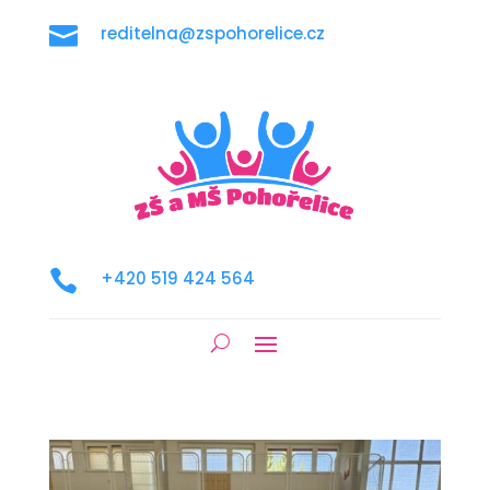

reditelna@zspohorelice.cz

+420 519 424 564