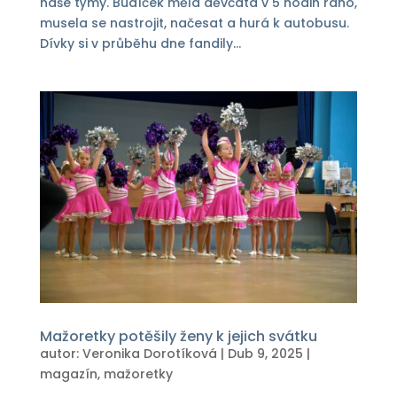
naše týmy. Budíček měla děvčata v 5 hodin ráno,
musela se nastrojit, načesat a hurá k autobusu.
Dívky si v průběhu dne fandily...
Mažoretky potěšily ženy k jejich svátku
autor:
Veronika Dorotíková
|
Dub 9, 2025
|
magazín
,
mažoretky