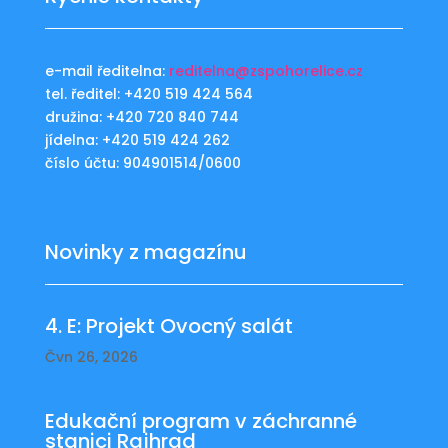
e-mail ředitelna:
reditelna@zspohorelice.cz
tel. ředitel: +420 519 424 564
družina: +420 720 840 744
jídelna: +420 519 424 262
číslo účtu: 904901514/0600
Novinky z magazínu
4. E: Projekt Ovocný salát
Čvn 26, 2026
Edukační program v záchranné
stanici Rajhrad