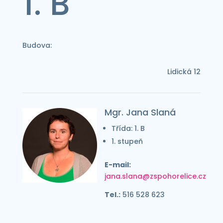
1. B
Budova:
Lidická 12
Mgr. Jana Slaná
Třída: 1. B
1. stupeň
E-mail:
jana.slana@zspohorelice.cz
Tel.:
516 528 623