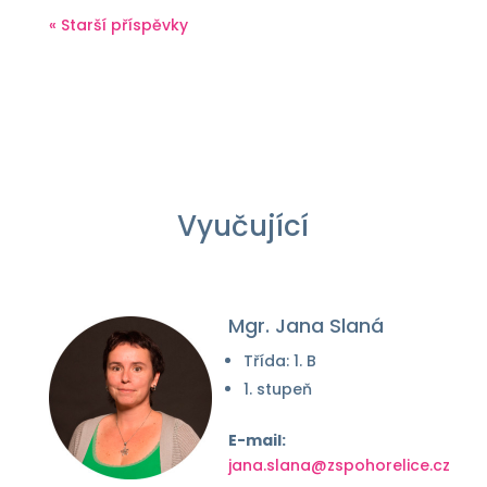
« Starší příspěvky
Vyučující
Mgr. Jana Slaná
Třída: 1. B
1. stupeň
E-mail:
jana.slana@zspohorelice.cz