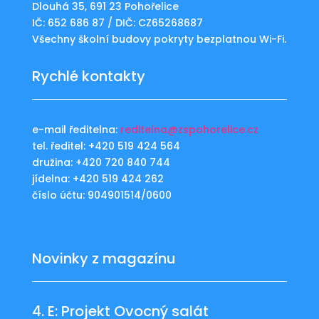
Dlouhá 35, 691 23 Pohořelice
IČ: 652 686 87 / DIČ: CZ65268687
Všechny školní budovy pokryty bezplatnou Wi-Fi.
Rychlé kontakty
e-mail ředitelna:
reditelna@zspohorelice.cz
tel. ředitel: +420 519 424 564
družina: +420 720 840 744
jídelna: +420 519 424 262
číslo účtu: 904901514/0600
Novinky z magazínu
4. E: Projekt Ovocný salát