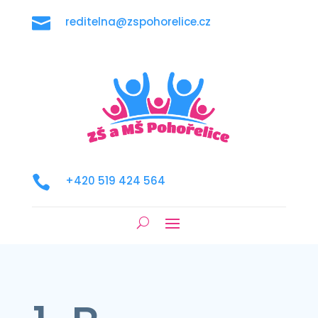

reditelna@zspohorelice.cz

+420 519 424 564