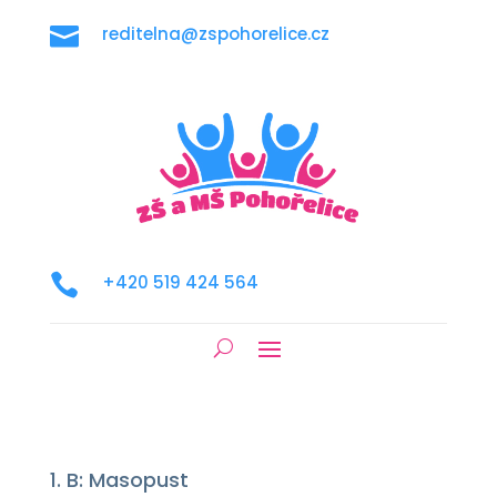

reditelna@zspohorelice.cz

+420 519 424 564
1. B: Masopust