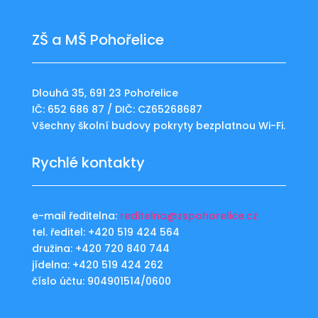
ZŠ a MŠ Pohořelice
Dlouhá 35, 691 23 Pohořelice
IČ: 652 686 87 / DIČ: CZ65268687
Všechny školní budovy pokryty bezplatnou Wi-Fi.
Rychlé kontakty
e-mail ředitelna:
reditelna@zspohorelice.cz
tel. ředitel: +420 519 424 564
družina: +420 720 840 744
jídelna: +420 519 424 262
číslo účtu: 904901514/0600