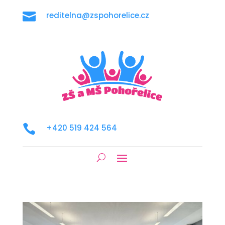

reditelna@zspohorelice.cz

+420 519 424 564