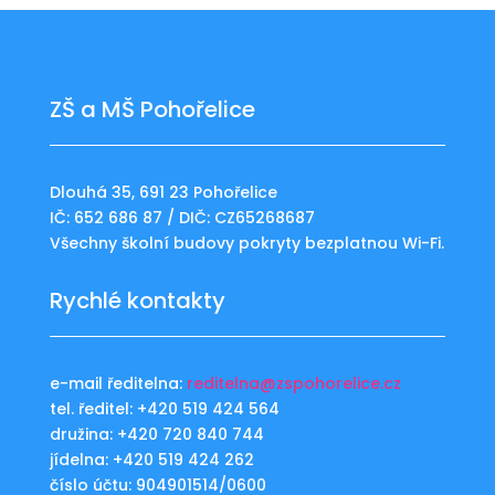
ZŠ a MŠ Pohořelice
Dlouhá 35, 691 23 Pohořelice
IČ: 652 686 87 / DIČ: CZ65268687
Všechny školní budovy pokryty bezplatnou Wi-Fi.
Rychlé kontakty
e-mail ředitelna:
reditelna@zspohorelice.cz
tel. ředitel: +420 519 424 564
družina: +420 720 840 744
jídelna: +420 519 424 262
číslo účtu: 904901514/0600