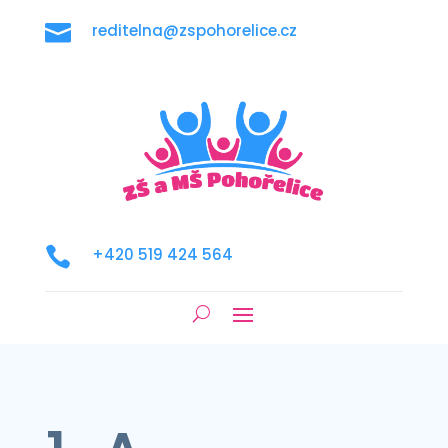

reditelna@zspohorelice.cz

+420 519 424 564