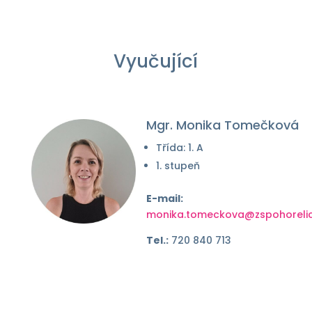
Vyučující
Mgr. Monika Tomečková
Třída: 1. A
1. stupeň
E-mail:
monika.tomeckova@zspohorelic
Tel.:
720 840 713