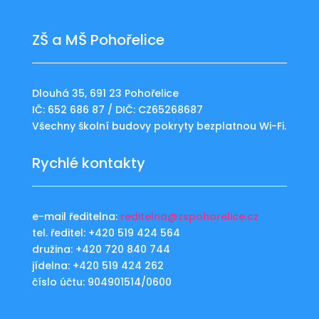
ZŠ a MŠ Pohořelice
Dlouhá 35, 691 23 Pohořelice
IČ: 652 686 87 / DIČ: CZ65268687
Všechny školní budovy pokryty bezplatnou Wi-Fi.
Rychlé kontakty
e-mail ředitelna:
reditelna@zspohorelice.cz
tel. ředitel: +420 519 424 564
družina: +420 720 840 744
jídelna: +420 519 424 262
číslo účtu: 904901514/0600