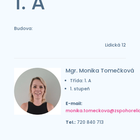
1. A
Budova:
Lidická 12
Mgr. Monika Tomečková
Třída: 1. A
1. stupeň
E-mail:
monika.tomeckova@zspohorelic
Tel.:
720 840 713