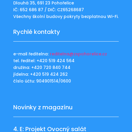
Dlouhá 35, 691 23 Pohořelice
IČ: 652 686 87 / DIČ: CZ65268687
Všechny školní budovy pokryty bezplatnou Wi-Fi.
Rychlé kontakty
e-mail ředitelna:
reditelna@zspohorelice.cz
tel. ředitel: +420 519 424 564
družina: +420 720 840 744
jídelna: +420 519 424 262
číslo účtu: 904901514/0600
Novinky z magazínu
4. E: Projekt Ovocný salát