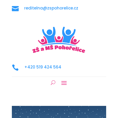

reditelna@zspohorelice.cz

+420 519 424 564