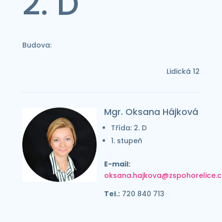
2. D
Budova:
Lidická 12
Mgr. Oksana Hájková
Třída: 2. D
1. stupeň
E-mail:
oksana.hajkova@zspohorelice.c
Tel.:
720 840 713