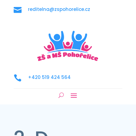

reditelna@zspohorelice.cz

+420 519 424 564