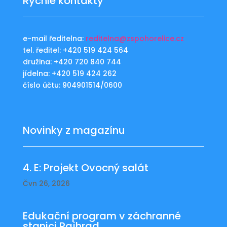
Rychlé kontakty
e-mail ředitelna:
reditelna@zspohorelice.cz
tel. ředitel: +420 519 424 564
družina: +420 720 840 744
jídelna: +420 519 424 262
číslo účtu: 904901514/0600
Novinky z magazínu
4. E: Projekt Ovocný salát
Čvn 26, 2026
Edukační program v záchranné
stanici Rajhrad