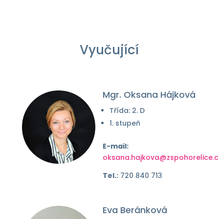
Vyučující
Mgr. Oksana Hájková
Třída: 2. D
1. stupeň
E-mail:
oksana.hajkova@zspohorelice.c
Tel.:
720 840 713
Eva Beránková