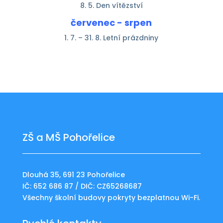
8. 5. Den vítězství
červenec - srpen
1. 7. – 31. 8. Letní prázdniny
ZŠ a MŠ Pohořelice
Dlouhá 35, 691 23 Pohořelice
IČ: 652 686 87 / DIČ: CZ65268687
Všechny školní budovy pokryty bezplatnou Wi-Fi.