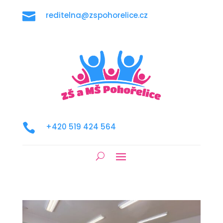

reditelna@zspohorelice.cz

+420 519 424 564