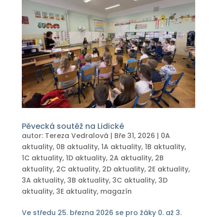
Pěvecká soutěž na Lidické
autor:
Tereza Vedralová
|
Bře 31, 2026
|
0A
aktuality
,
0B aktuality
,
1A aktuality
,
1B aktuality
,
1C aktuality
,
1D aktuality
,
2A aktuality
,
2B
aktuality
,
2C aktuality
,
2D aktuality
,
2E aktuality
,
3A aktuality
,
3B aktuality
,
3C aktuality
,
3D
aktuality
,
3E aktuality
,
magazín
Ve středu 25. března 2026 se pro žáky 0. až 3.