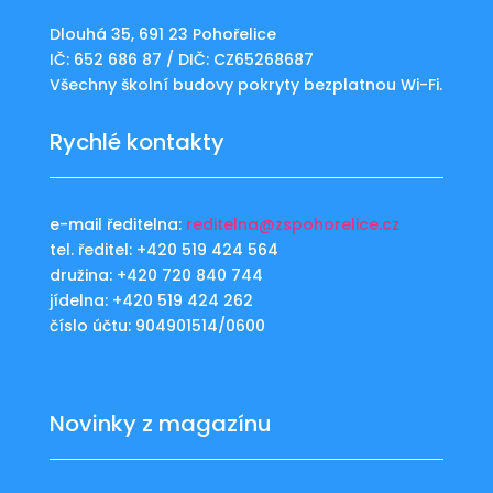
Dlouhá 35, 691 23 Pohořelice
IČ: 652 686 87 / DIČ: CZ65268687
Všechny školní budovy pokryty bezplatnou Wi-Fi.
Rychlé kontakty
e-mail ředitelna:
reditelna@zspohorelice.cz
tel. ředitel: +420 519 424 564
družina: +420 720 840 744
jídelna: +420 519 424 262
číslo účtu: 904901514/0600
Novinky z magazínu