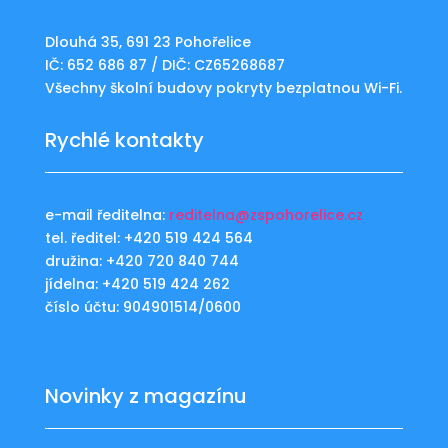
Dlouhá 35, 691 23 Pohořelice
IČ: 652 686 87 / DIČ: CZ65268687
Všechny školní budovy pokryty bezplatnou Wi-Fi.
Rychlé kontakty
e-mail ředitelna:
reditelna@zspohorelice.cz
tel. ředitel: +420 519 424 564
družina: +420 720 840 744
jídelna: +420 519 424 262
číslo účtu: 904901514/0600
Novinky z magazínu