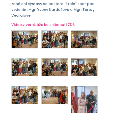
zahájení výstavy se postaral školní sbor pod
vedením Mgr. Yvony Kardošové a Mgr. Terezy
Vedralové
Video z vernisáže ke shlédnutí ZDE.