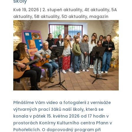
školy
Kvě 19, 2026
|
2. stupeň aktuality
,
4E aktuality
,
5A
aktuality
,
5B aktuality
,
5D aktuality
,
magazín
Přinášíme Vám video a fotogalerii z vernisáže
výtvarných prací
ž
áků naší školy, která se
konala v pátek 15. května 2026 od 17 hodin v
prostorách Konírny Kulturního centra Pfann v
Pohořelicích. O doprovodný program při