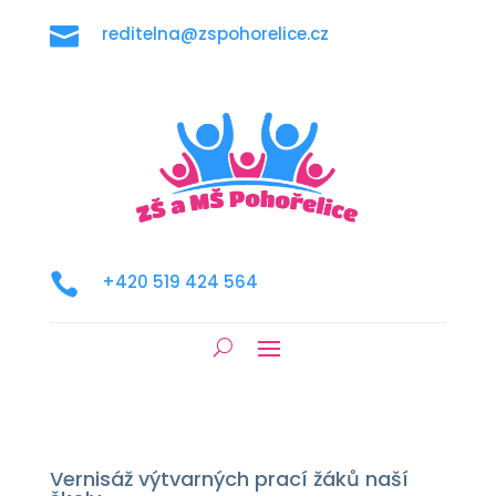

reditelna@zspohorelice.cz

+420 519 424 564
Vernisáž výtvarných prací žáků naší