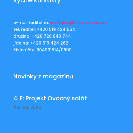
Rychlé kontakty
e-mail ředitelna:
reditelna@zspohorelice.cz
tel. ředitel: +420 519 424 564
družina: +420 720 840 744
jídelna: +420 519 424 262
číslo účtu: 904901514/0600
Novinky z magazínu
4. E: Projekt Ovocný salát
Čvn 26, 2026