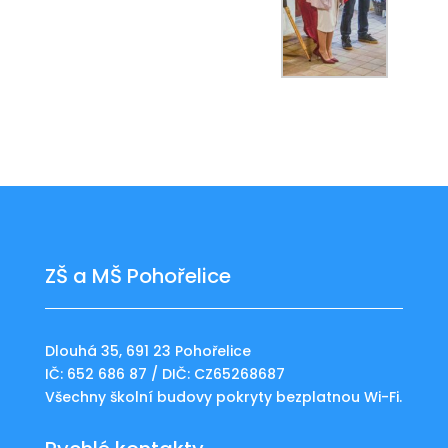
ZŠ a MŠ Pohořelice
Dlouhá 35, 691 23 Pohořelice
IČ: 652 686 87 / DIČ: CZ65268687
Všechny školní budovy pokryty bezplatnou Wi-Fi.