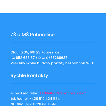
ZŠ a MŠ Pohořelice
Dlouhá 35, 691 23 Pohořelice
IČ: 652 686 87 / DIČ: CZ65268687
Všechny školní budovy pokryty bezplatnou Wi-Fi.
Rychlé kontakty
e-mail ředitelna:
reditelna@zspohorelice.cz
tel. ředitel: +420 519 424 564
družina: +420 720 840 744