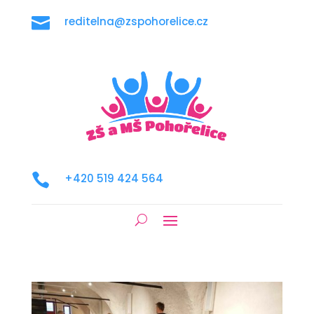

reditelna@zspohorelice.cz

+420 519 424 564