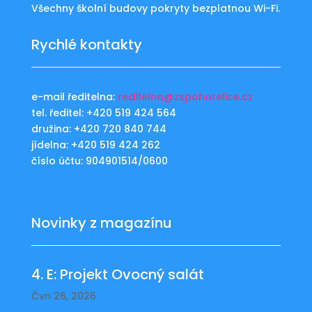
Všechny školní budovy pokryty bezplatnou Wi-Fi.
Rychlé kontakty
e-mail ředitelna:
reditelna@zspohorelice.cz
tel. ředitel: +420 519 424 564
družina: +420 720 840 744
jídelna: +420 519 424 262
číslo účtu: 904901514/0600
Novinky z magazínu
4. E: Projekt Ovocný salát
Čvn 26, 2026