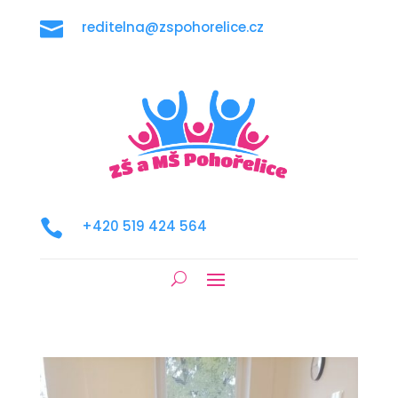

reditelna@zspohorelice.cz

+420 519 424 564