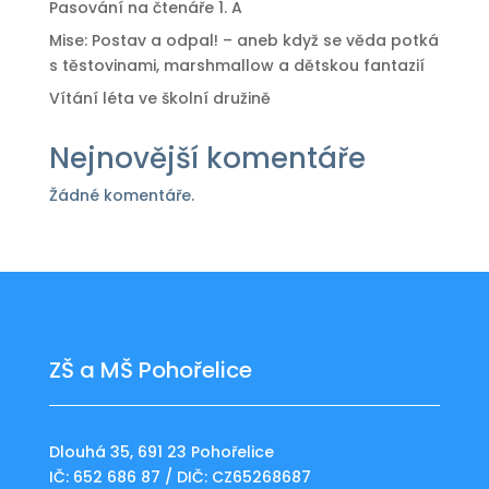
Pasování na čtenáře 1. A
Mise: Postav a odpal! – aneb když se věda potká
s těstovinami, marshmallow a dětskou fantazií
Vítání léta ve školní družině
Nejnovější komentáře
Žádné komentáře.
ZŠ a MŠ Pohořelice
Dlouhá 35, 691 23 Pohořelice
IČ: 652 686 87 / DIČ: CZ65268687