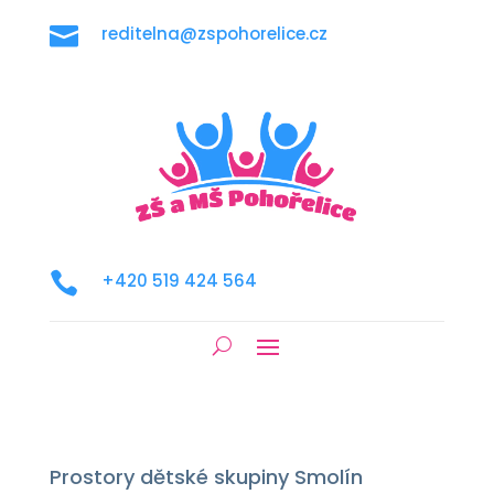

reditelna@zspohorelice.cz

+420 519 424 564
Prostory dětské skupiny Smolín