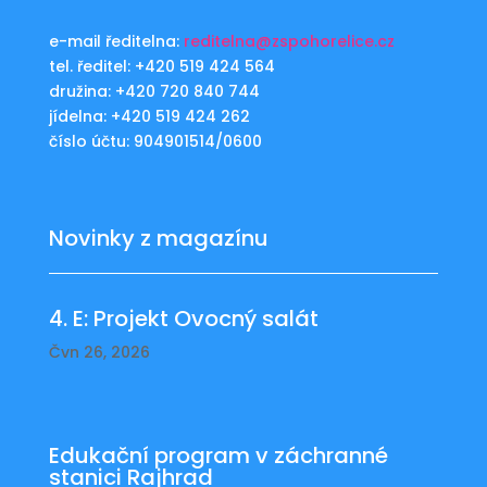
e-mail ředitelna:
reditelna@zspohorelice.cz
tel. ředitel: +420 519 424 564
družina: +420 720 840 744
jídelna: +420 519 424 262
číslo účtu: 904901514/0600
Novinky z magazínu
4. E: Projekt Ovocný salát
Čvn 26, 2026
Edukační program v záchranné
stanici Rajhrad