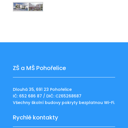
ZŠ a MŠ Pohořelice
Dlouhá 35, 691 23 Pohořelice
IČ: 652 686 87 / DIČ: CZ65268687
Všechny školní budovy pokryty bezplatnou Wi-Fi.
Rychlé kontakty