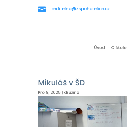

reditelna@zspohorelice.cz
Úvod
O škole
Mikuláš v ŠD
Pro 9, 2025
|
družina