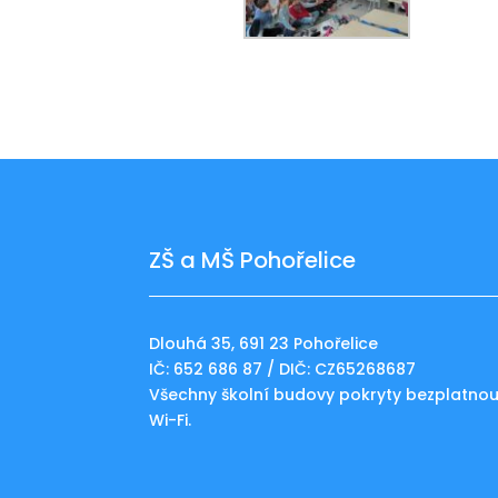
ZŠ a MŠ Pohořelice
Dlouhá 35, 691 23 Pohořelice
IČ: 652 686 87 / DIČ: CZ65268687
Všechny školní budovy pokryty bezplatno
Wi-Fi.