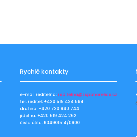
Rychlé kontakty
e-mail ředitelna:
reditelna@zspohorelice.cz
tel. ředitel: +420 519 424 564
u
družina: +420 720 840 744
jídelna: +420 519 424 262
číslo účtu: 904901514/0600