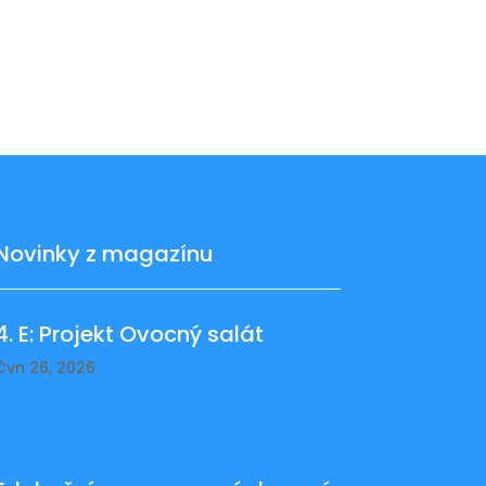
Novinky z magazínu
4. E: Projekt Ovocný salát
Čvn 26, 2026