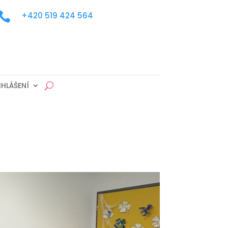

+420 519 424 564
IHLÁŠENÍ