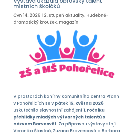
Výstava ukázala obrovský talent
místních školáků
Čvn 14, 2026
|
2. stupeň aktuality
,
Hudebně-
dramatický kroužek
,
magazín
V prostorách konírny Komunitního centra Pfann
v Pohořelicích se v pátek
15. května 2026
uskutečnilo slavnostní zahájení
1. ročníku
přehlídky mladých výtvarných talentů s
názvem Barvosvět
. Za přípravou výstavy stojí
Veronika Šťastná, Zuzana Bravencová a Barbora