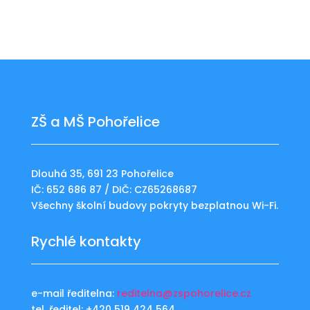
ZŠ a MŠ Pohořelice
Dlouhá 35, 691 23 Pohořelice
IČ: 652 686 87 / DIČ: CZ65268687
Všechny školní budovy pokryty bezplatnou Wi-Fi.
Rychlé kontakty
e-mail ředitelna:
reditelna@zspohorelice.cz
tel. ředitel: +420 519 424 564