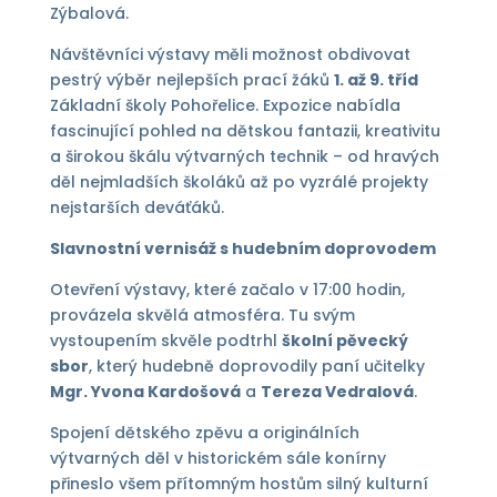
Zýbalová.
Návštěvníci výstavy měli možnost obdivovat
pestrý výběr nejlepších prací žáků
1. až 9. tříd
Základní školy Pohořelice. Expozice nabídla
fascinující pohled na dětskou fantazii, kreativitu
a širokou škálu výtvarných technik – od hravých
děl nejmladších školáků až po vyzrálé projekty
nejstarších deváťáků.
Slavnostní vernisáž s hudebním doprovodem
Otevření výstavy, které začalo v 17:00 hodin,
provázela skvělá atmosféra. Tu svým
vystoupením skvěle podtrhl
školní pěvecký
sbor
, který hudebně doprovodily paní učitelky
Mgr. Yvona Kardošová
a
Tereza Vedralová
.
Spojení dětského zpěvu a originálních
výtvarných děl v historickém sále konírny
přineslo všem přítomným hostům silný kulturní