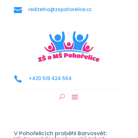

reditelna@zspohorelice.cz

+420 519 424 564
V Pohořelicích proběhl Barvosvět: