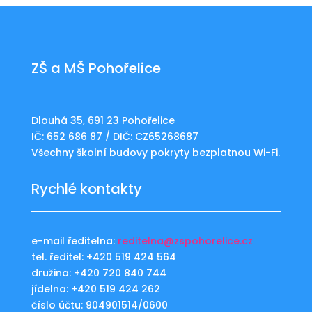
ZŠ a MŠ Pohořelice
Dlouhá 35, 691 23 Pohořelice
IČ: 652 686 87 / DIČ: CZ65268687
Všechny školní budovy pokryty bezplatnou Wi-Fi.
Rychlé kontakty
e-mail ředitelna:
reditelna@zspohorelice.cz
tel. ředitel: +420 519 424 564
družina: +420 720 840 744
jídelna: +420 519 424 262
číslo účtu: 904901514/0600