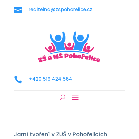

reditelna@zspohorelice.cz

+420 519 424 564
Jarní tvoření v ZUŠ v Pohořelicích