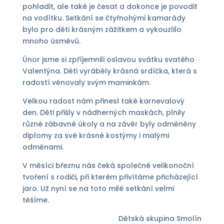
pohladit, ale také je česat a dokonce je povodit
na vodítku. Setkání se čtyřnohými kamarády
bylo pro děti krásným zážitkem a vykouzlilo
mnoho úsměvů.
Únor jsme si zpříjemnili oslavou svátku svatého
Valentýna. Děti vyráběly krásná srdíčka, která s
radostí věnovaly svým maminkám.
Velkou radost nám přinesl také karnevalový
den. Děti přišly v nádherných maskách, plnily
různé zábavné úkoly a na závěr byly odměněny
diplomy za své krásné kostýmy i malými
odměnami.
V měsíci březnu nás čeká společné velikonoční
tvoření s rodiči, při kterém přivítáme přicházející
jaro. Už nyní se na toto milé setkání velmi
těšíme.
Dětská skupina Smolín