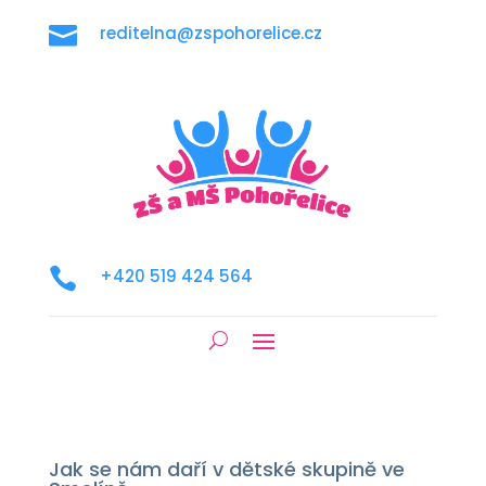

reditelna@zspohorelice.cz

+420 519 424 564
Jak se nám daří v dětské skupině ve