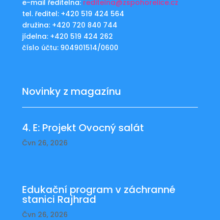
e-mail ředitelna:
reditelna@zspohorelice.cz
tel. ředitel: +420 519 424 564
družina: +420 720 840 744
jídelna: +420 519 424 262
číslo účtu: 904901514/0600
Novinky z magazínu
4. E: Projekt Ovocný salát
Čvn 26, 2026
Edukační program v záchranné
stanici Rajhrad
Čvn 26, 2026