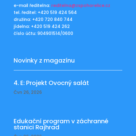
e-mail ředitelna:
reditelna@zspohorelice.cz
tel. ředitel: +420 519 424 564
družina: +420 720 840 744
jídelna: +420 519 424 262
číslo účtu: 904901514/0600
Novinky z magazínu
4. E: Projekt Ovocný salát
Čvn 26, 2026
Edukační program v záchranné
stanici Rajhrad