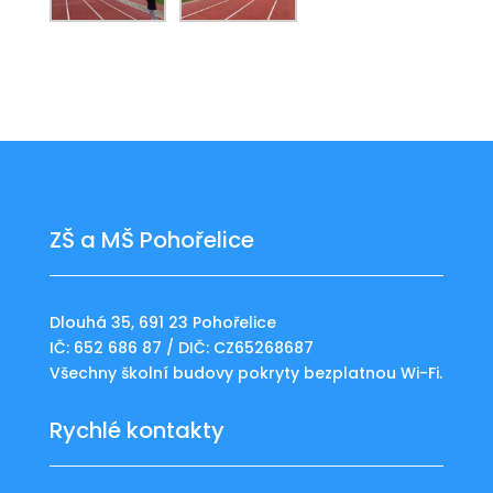
ZŠ a MŠ Pohořelice
Dlouhá 35, 691 23 Pohořelice
IČ: 652 686 87 / DIČ: CZ65268687
Všechny školní budovy pokryty bezplatnou Wi-Fi.
Rychlé kontakty