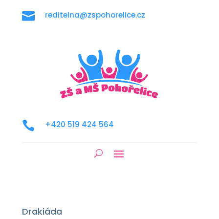

reditelna@zspohorelice.cz

+420 519 424 564
Drakiáda