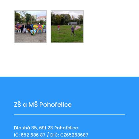
ZŠ a MŠ Pohořelice
Dlouhá 35, 691 23 Pohořelice
IČ: 652 686 87 / DIČ: CZ65268687