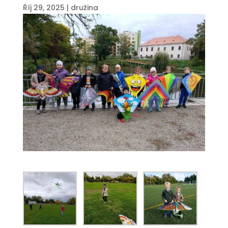
Říj 29, 2025
|
družina