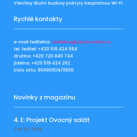
Všechny školní budovy pokryty bezplatnou Wi-Fi.
Rychlé kontakty
e-mail ředitelna:
reditelna@zspohorelice.cz
tel. ředitel: +420 519 424 564
družina: +420 720 840 744
jídelna: +420 519 424 262
číslo účtu: 904901514/0600
Novinky z magazínu
4. E: Projekt Ovocný salát
Čvn 26, 2026