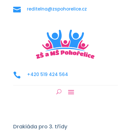

reditelna@zspohorelice.cz

+420 519 424 564
Drakiáda pro 3. třídy