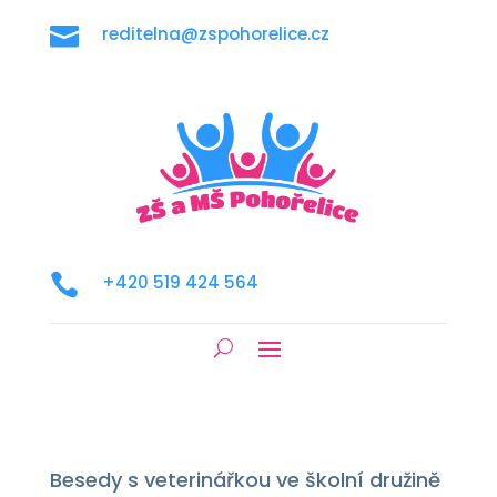

reditelna@zspohorelice.cz

+420 519 424 564
Besedy s veterinářkou ve školní družině