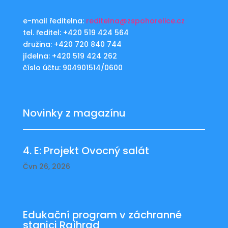
e-mail ředitelna:
reditelna@zspohorelice.cz
tel. ředitel: +420 519 424 564
družina: +420 720 840 744
jídelna: +420 519 424 262
číslo účtu: 904901514/0600
Novinky z magazínu
4. E: Projekt Ovocný salát
Čvn 26, 2026
Edukační program v záchranné
stanici Rajhrad