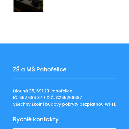
ZŠ a MŠ Pohořelice
Dlouhá 35, 691 23 Pohořelice
IČ: 652 686 87 / DIČ: CZ65268687
Všechny školní budovy pokryty bezplatnou Wi-Fi.
Rychlé kontakty