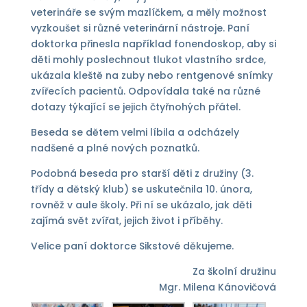
veterináře se svým mazlíčkem, a měly možnost
vyzkoušet si různé veterinární nástroje. Paní
doktorka přinesla například fonendoskop, aby si
děti mohly poslechnout tlukot vlastního srdce,
ukázala kleště na zuby nebo rentgenové snímky
zvířecích pacientů. Odpovídala také na různé
dotazy týkající se jejich čtyřnohých přátel.
Beseda se dětem velmi líbila a odcházely
nadšené a plné nových poznatků.
Podobná beseda pro starší děti z družiny (3.
třídy a dětský klub) se uskutečnila 10. února,
rovněž v aule školy. Při ní se ukázalo, jak děti
zajímá svět zvířat, jejich život i příběhy.
Velice paní doktorce Sikstové děkujeme.
Za školní družinu
Mgr. Milena Kánovičová