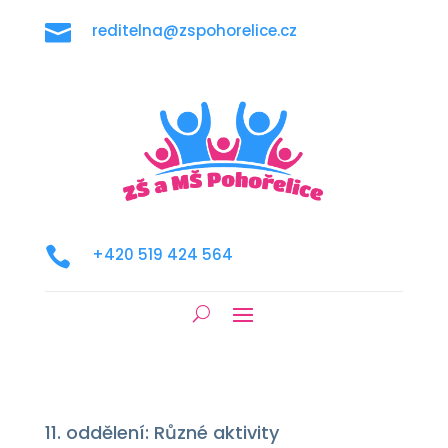

reditelna@zspohorelice.cz

+420 519 424 564
11. oddělení: Různé aktivity