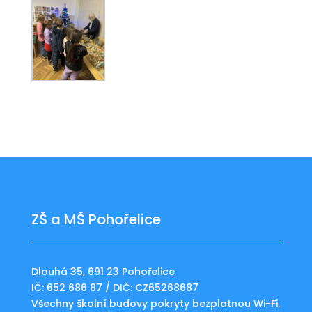
ZŠ a MŠ Pohořelice
Dlouhá 35, 691 23 Pohořelice
IČ: 652 686 87 / DIČ: CZ65268687
Všechny školní budovy pokryty bezplatnou Wi-Fi.