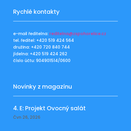
Rychlé kontakty
e-mail ředitelna:
reditelna@zspohorelice.cz
tel. ředitel: +420 519 424 564
družina: +420 720 840 744
jídelna: +420 519 424 262
číslo účtu: 904901514/0600
Novinky z magazínu
4. E: Projekt Ovocný salát
Čvn 26, 2026