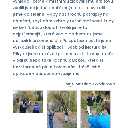
vyhledali cestu k místnímu židovskému hřbitovu,
zvolili jsme jednu z nabízených tras a vyrazili
jsme do terénu. Mapy nás trochu potrápily na
náměstí, když nám vybraly různé možnosti, kudy
se ke hřbitovu dostat. Zvolili jsme tu
nejpříjemnější, která vedla parkem, až jsme
dorazili k určenému cíli. Po zpáteční cestě jsme
vyzkoušeli další aplikaci – Seek od iNaturalist.
Díky ní jsme dokázali pojmenovat stromy a keře
v parku nebo také kachnu divokou, která si
bezstarostně plula kolem nás. Určitě ještě
aplikace v budoucnu využijeme.
Mgr. Martina Kozderová