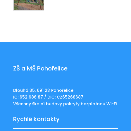
ZŠ a MŠ Pohořelice
Dlouhá 35, 691 23 Pohořelice
IČ: 652 686 87 / DIČ: CZ65268687
Všechny školní budovy pokryty bezplatnou Wi-Fi.
Rychlé kontakty