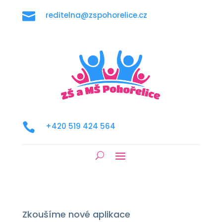

reditelna@zspohorelice.cz

+420 519 424 564
Zkoušíme nové aplikace