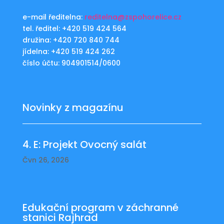
e-mail ředitelna:
reditelna@zspohorelice.cz
tel. ředitel: +420 519 424 564
družina: +420 720 840 744
jídelna: +420 519 424 262
číslo účtu: 904901514/0600
Novinky z magazínu
4. E: Projekt Ovocný salát
Čvn 26, 2026
Edukační program v záchranné
stanici Rajhrad