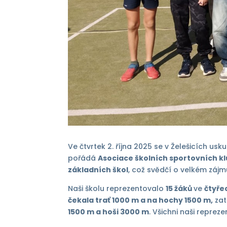
Ve čtvrtek 2. října 2025 se v Želešicích uskut
pořádá
Asociace školních sportovních k
základních škol
, což svědčí o velkém zájm
Naši školu reprezentovalo
15 žáků
ve
čtyře
čekala trať 1000 m a na hochy 1500 m,
zat
1500 m a hoši 3000 m
. Všichni naši reprez