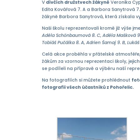
V
dívčích družstvech žákyně
Veronika Cypr
Edita Kovářová 7. A a Barbora Sanytrová 7
žákyně Barbora Sanytrová, která získala vy
Naši školu reprezentovali kromě již výše jm
Adéla Schönbaumová 8. C, Adéla Mašková 9. B
Tobiáš Pučálka 8. A, Adrien Šamaj 9. B, Lukáš 
Celá akce proběhla v přátelské atmosféře,
žákům za vzornou reprezentaci školy, jej
se podíleli na přípravě a výběru naší repr
Na fotografiích si můžete prohlédnout
fot
fotografii všech účastníků z Pohořelic
.