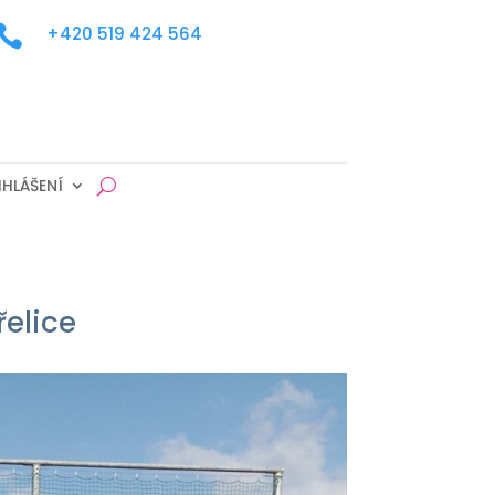

+420 519 424 564
IHLÁŠENÍ
řelice