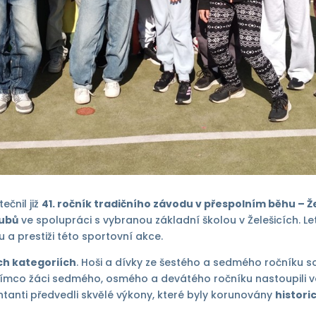
ečnil již
41. ročník tradičního závodu v přespolním běhu – Ž
lubů
ve spolupráci s vybranou základní školou v Želešicích. L
u a prestiži této sportovní akce.
ch kategoriích
. Hoši a dívky ze šestého a sedmého ročníku so
ímco žáci sedmého, osmého a devátého ročníku nastoupili 
entanti předvedli skvělé výkony, které byly korunovány
histor