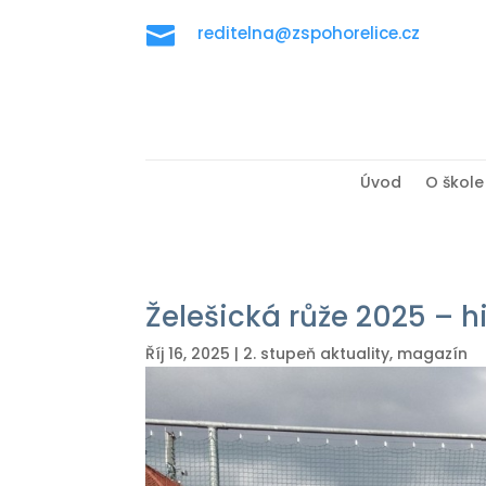

reditelna@zspohorelice.cz
Úvod
O škole
Želešická růže 2025 – h
Říj 16, 2025
|
2. stupeň aktuality
,
magazín