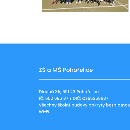
ZŠ a MŠ Pohořelice
Dlouhá 35, 691 23 Pohořelice
IČ: 652 686 87 / DIČ: CZ65268687
Všechny školní budovy pokryty bezplatno
Wi-Fi.