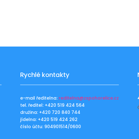
Rychlé kontakty
e-mail ředitelna:
reditelna@zspohorelice.cz
tel. ředitel: +420 519 424 564
u
družina: +420 720 840 744
jídelna: +420 519 424 262
číslo účtu: 904901514/0600