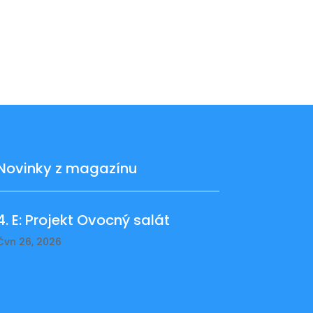
Novinky z magazínu
4. E: Projekt Ovocný salát
Čvn 26, 2026