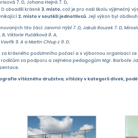
isová 7. D, Johana Hejná 7. D,
. D obsadili krásné
3. místo
, což je pro naši školu výjimečný v
nikající
2. místo v soutěži jednotlivců
. Její výkon byl obdivu
enovaných tito žáci:
Jaromír Hýbl 7. D, Jakub Rouzek 7. D, Mirosla
, Viktorie Pučálková 8. A,
Vavřík 9. A a Martin Chlup z 9. D.
 za krásného podzimního počasí a s výbornou organizací ze 
ich rodičům za podporu a zejména pedagogům Mgr. Barboře Ja
ezentace.
ografie vítězného družstva
,
vítězky v kategorii dívek
,
podě