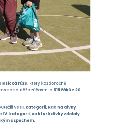
elešická růže
, který každoročně
etos se soutěže zúčastnilo
519 žáků z 20
utěžili ve
III. kategorii, kde na dívky
ve
IV. kategorii, ve které dívky zdolaly
ickým úspěchem
.