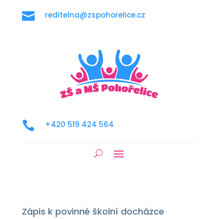

reditelna@zspohorelice.cz

+420 519 424 564
Zápis k povinné školní docházce