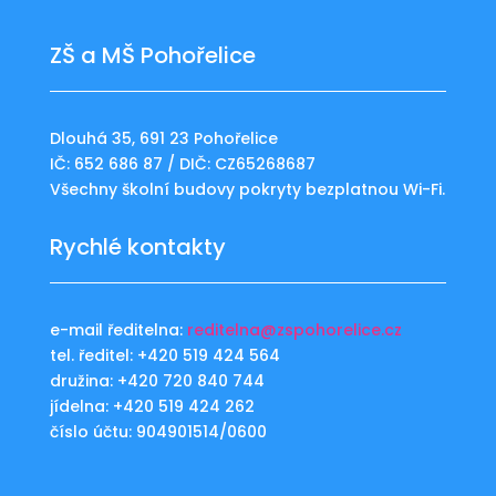
ZŠ a MŠ Pohořelice
Dlouhá 35, 691 23 Pohořelice
IČ: 652 686 87 / DIČ: CZ65268687
Všechny školní budovy pokryty bezplatnou Wi-Fi.
Rychlé kontakty
e-mail ředitelna:
reditelna@zspohorelice.cz
tel. ředitel: +420 519 424 564
družina: +420 720 840 744
jídelna: +420 519 424 262
číslo účtu: 904901514/0600