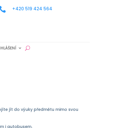

+420 519 424 564
IHLÁŠENÍ
ebojíte jít do výuky předmětu mimo svou
em i autobusem.