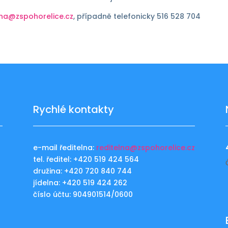
lna@zspohorelice.cz
, případně telefonicky 516 528 704
Rychlé kontakty
e-mail ředitelna:
reditelna@zspohorelice.cz
tel. ředitel: +420 519 424 564
u
družina: +420 720 840 744
jídelna: +420 519 424 262
číslo účtu: 904901514/0600