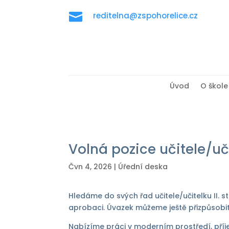

reditelna@zspohorelice.cz
Úvod
O škole
Volná pozice učitele/uči
Čvn 4, 2026
|
Úřední deska
Hledáme do svých řad učitele/učitelku II. s
aprobaci. Úvazek můžeme ještě přizpůsobit.
Nabízíme práci v moderním prostředí, pří