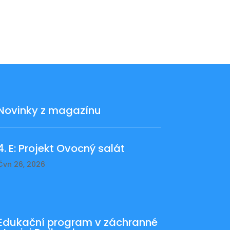
Novinky z magazínu
4. E: Projekt Ovocný salát
Čvn 26, 2026
Edukační program v záchranné