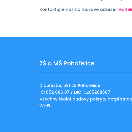
Kontaktujte nás na mailové adrese:
redite
ZŠ a MŠ Pohořelice
Dlouhá 35, 691 23 Pohořelice
IČ: 652 686 87 / DIČ: CZ65268687
Všechny školní budovy pokryty bezplatno
Wi-Fi.