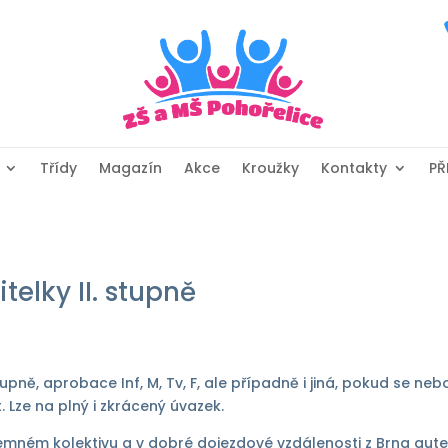
Třídy
Magazín
Akce
Kroužky
Kontakty
PŘ
telky II. stupně
tupně, aprobace Inf, M, Tv, F, ale případně i jiná, pokud se n
 Lze na plný i zkrácený úvazek.
jemném kolektivu a v dobré dojezdové vzdálenosti z Brna aut