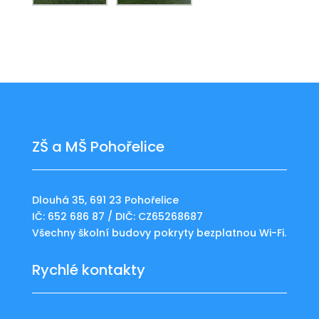
ZŠ a MŠ Pohořelice
Dlouhá 35, 691 23 Pohořelice
IČ: 652 686 87 / DIČ: CZ65268687
Všechny školní budovy pokryty bezplatnou Wi-Fi.
Rychlé kontakty