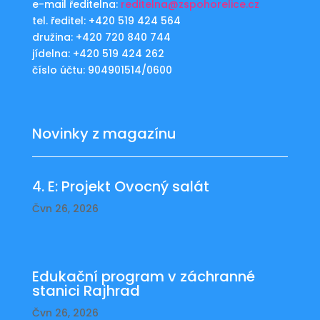
e-mail ředitelna:
reditelna@zspohorelice.cz
tel. ředitel: +420 519 424 564
družina: +420 720 840 744
jídelna: +420 519 424 262
číslo účtu: 904901514/0600
Novinky z magazínu
4. E: Projekt Ovocný salát
Čvn 26, 2026
Edukační program v záchranné
stanici Rajhrad
Čvn 26, 2026