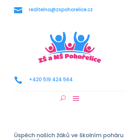

reditelna@zspohorelice.cz

+420 519 424 564
Úspěch našich žáků ve školním poháru