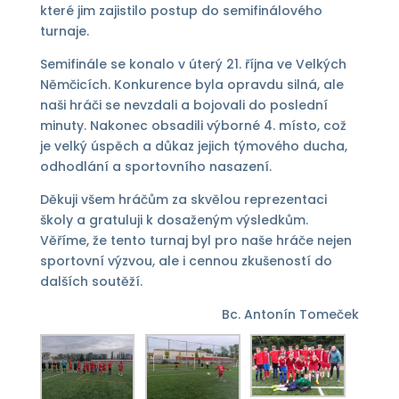
které jim zajistilo postup do semifinálového
turnaje.
Semifinále se konalo v úterý 21. října ve Velkých
Němčicích. Konkurence byla opravdu silná, ale
naši hráči se nevzdali a bojovali do poslední
minuty. Nakonec obsadili výborné 4. místo, což
je velký úspěch a důkaz jejich týmového ducha,
odhodlání a sportovního nasazení.
Děkuji všem hráčům za skvělou reprezentaci
školy a gratuluji k dosaženým výsledkům.
Věříme, že tento turnaj byl pro naše hráče nejen
sportovní výzvou, ale i cennou zkušeností do
dalších soutěží.
Bc. Antonín Tomeček