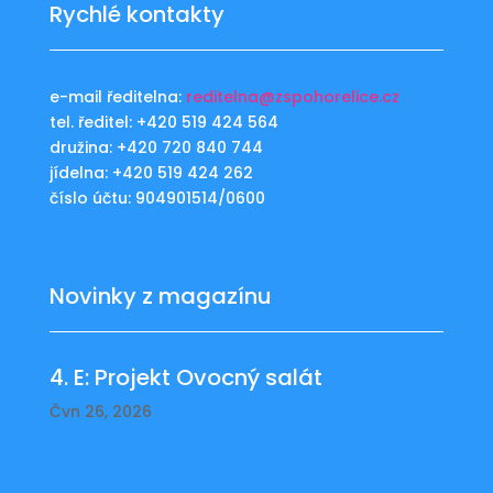
Rychlé kontakty
e-mail ředitelna:
reditelna@zspohorelice.cz
tel. ředitel: +420 519 424 564
družina: +420 720 840 744
jídelna: +420 519 424 262
číslo účtu: 904901514/0600
Novinky z magazínu
4. E: Projekt Ovocný salát
Čvn 26, 2026