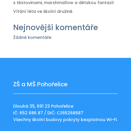
s těstovinami, marshmallow a dětskou fantazií
Vítání léta ve školní družině
Nejnovější komentáře
Žádné komentáře.
ZŠ a MŠ Pohořelice
Dlouhá 35, 691 23 Pohořelice
IČ: 652 686 87 / DIČ: CZ65268687
Všechny školní budovy pokryty bezplatnou Wi-Fi.