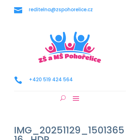

reditelna@zspohorelice.cz

+420 519 424 564
IMG_20251129_1501365
16_HDR