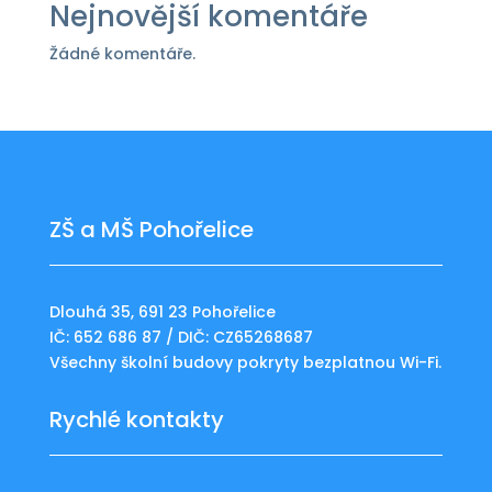
Nejnovější komentáře
Žádné komentáře.
ZŠ a MŠ Pohořelice
Dlouhá 35, 691 23 Pohořelice
IČ: 652 686 87 / DIČ: CZ65268687
Všechny školní budovy pokryty bezplatnou Wi-Fi.
Rychlé kontakty