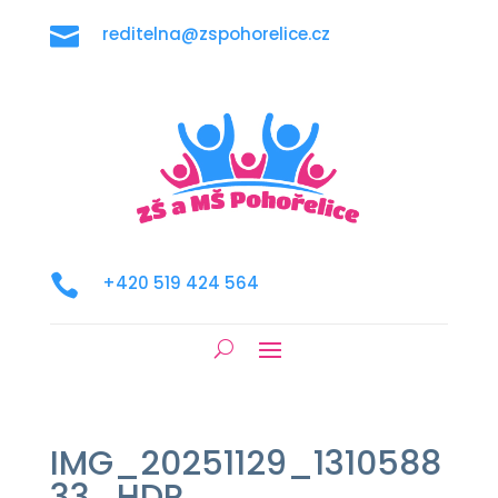

reditelna@zspohorelice.cz

+420 519 424 564
IMG_20251129_1310588
33_HDR