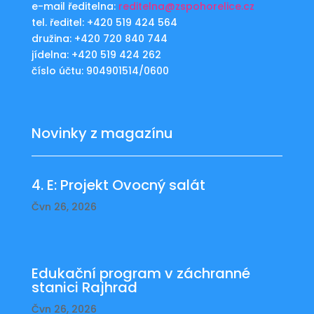
e-mail ředitelna:
reditelna@zspohorelice.cz
tel. ředitel: +420 519 424 564
družina: +420 720 840 744
jídelna: +420 519 424 262
číslo účtu: 904901514/0600
Novinky z magazínu
4. E: Projekt Ovocný salát
Čvn 26, 2026
Edukační program v záchranné
stanici Rajhrad
Čvn 26, 2026