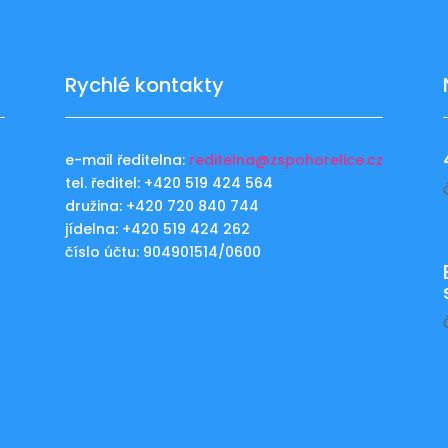
Rychlé kontakty
e-mail ředitelna:
reditelna@zspohorelice.cz
tel. ředitel: +420 519 424 564
u
družina: +420 720 840 744
jídelna: +420 519 424 262
číslo účtu: 904901514/0600