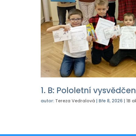
1. B: Pololetní vysvědčen
autor:
Tereza Vedralová
|
Bře 8, 2026
|
1B a