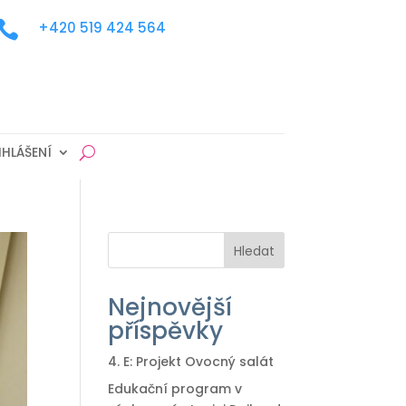

+420 519 424 564
IHLÁŠENÍ
Hledat
Nejnovější
příspěvky
4. E: Projekt Ovocný salát
Edukační program v