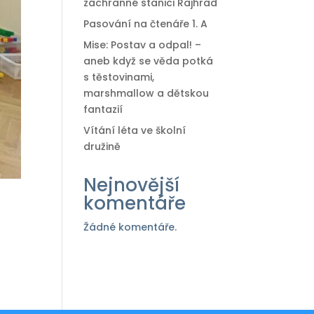
záchranné stanici Rajhrad
Pasování na čtenáře 1. A
Mise: Postav a odpal! –
aneb když se věda potká
s těstovinami,
marshmallow a dětskou
fantazií
Vítání léta ve školní
družině
Nejnovější
komentáře
Žádné komentáře.