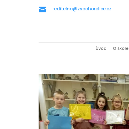

reditelna@zspohorelice.cz
Úvod
O škole