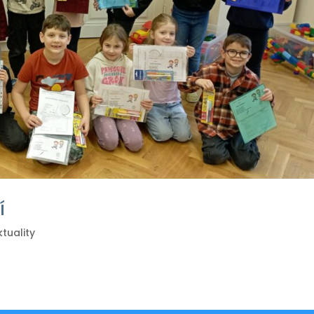
í
ktuality