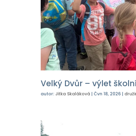
Velký Dvůr – výlet školní 
autor:
Jitka Skaláková
|
Čvn 18, 2026
|
druž