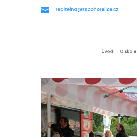

reditelna@zspohorelice.cz
Úvod
O škole