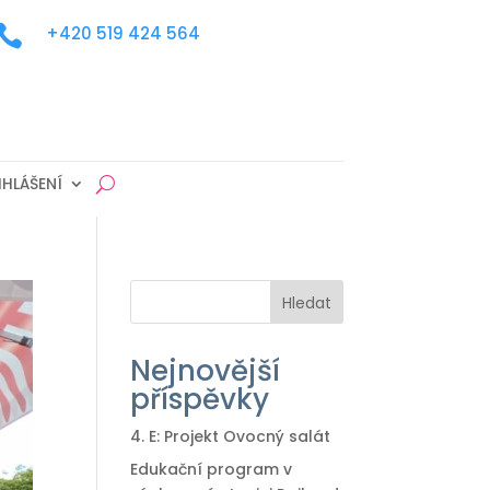

+420 519 424 564
IHLÁŠENÍ
Hledat
Nejnovější
příspěvky
4. E: Projekt Ovocný salát
Edukační program v