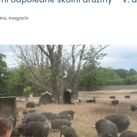
ina
,
magazín