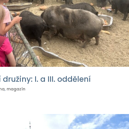
družiny: I. a III. oddělení
ina
,
magazín