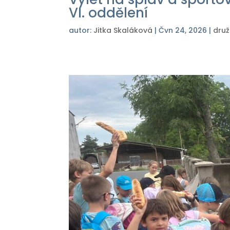
VI. oddělení
autor:
Jitka Skaláková
|
Čvn 24, 2026
|
druž