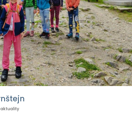
rnštejn
 aktuality