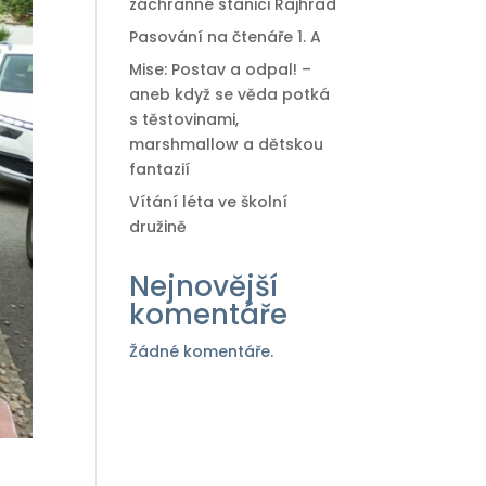
záchranné stanici Rajhrad
Pasování na čtenáře 1. A
Mise: Postav a odpal! –
aneb když se věda potká
s těstovinami,
marshmallow a dětskou
fantazií
Vítání léta ve školní
družině
Nejnovější
komentáře
Žádné komentáře.
a