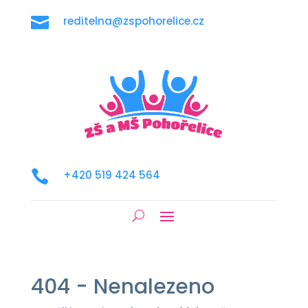

reditelna@zspohorelice.cz

+420 519 424 564
404 - Nenalezeno