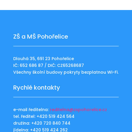
ZŠ a MŠ Pohořelice
Dlouhá 35, 691 23 Pohořelice
IČ: 652 686 87 / DIČ: CZ65268687
Všechny školní budovy pokryty bezplatnou Wi-Fi.
Rychlé kontakty
e-mail ředitelna:
reditelna@zspohorelice.cz
tel. ředitel: +420 519 424 564
družina: +420 720 840 744
jídelna: +420 519 424 262