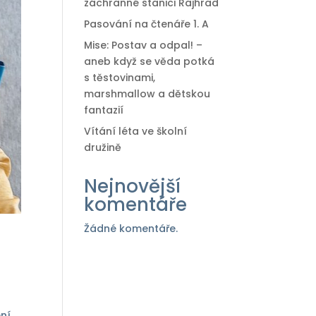
záchranné stanici Rajhrad
Pasování na čtenáře 1. A
Mise: Postav a odpal! –
aneb když se věda potká
s těstovinami,
marshmallow a dětskou
fantazií
Vítání léta ve školní
družině
Nejnovější
komentáře
Žádné komentáře.
ní.