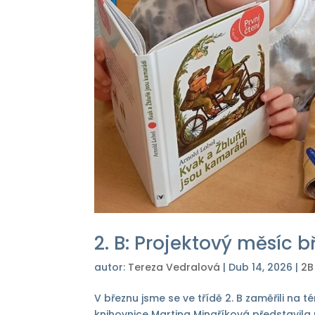
2. B: Projektový měsíc b
autor:
Tereza Vedralová
|
Dub 14, 2026
|
2B
V březnu jsme se ve třídě 2. B zaměřili na 
knihovnice Martina Minaříková představila p