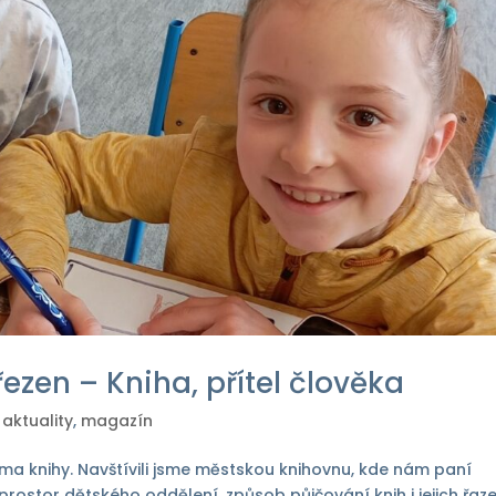
řezen – Kniha, přítel člověka
 aktuality
,
magazín
téma knihy. Navštívili jsme městskou knihovnu, kde nám paní
rostor dětského oddělení, způsob půjčování knih i jejich řaze