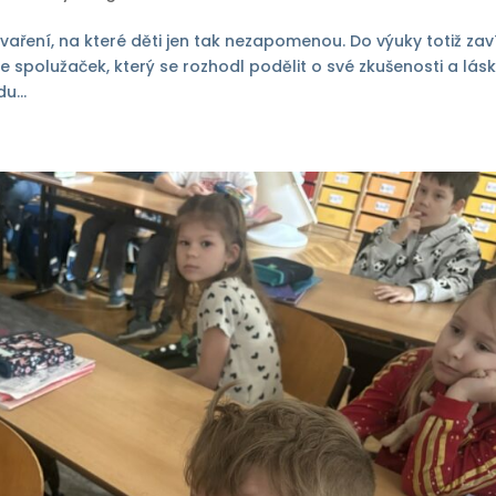
vaření, na které děti jen tak nezapomenou. Do výuky totiž zav
ze spolužaček, který se rozhodl podělit o své zkušenosti a lásk
u...