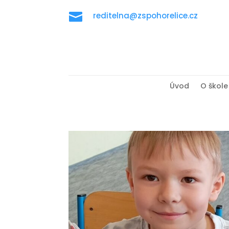

reditelna@zspohorelice.cz
Úvod
O škole