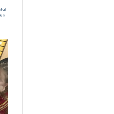
ítal
u k