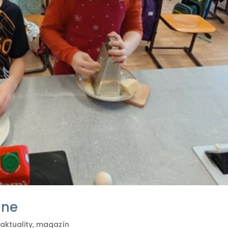
dne
aktuality
,
magazín