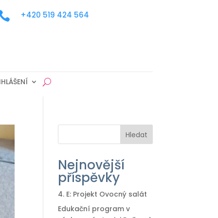

+420 519 424 564
IHLÁŠENÍ
Hledat
Nejnovější
příspěvky
4. E: Projekt Ovocný salát
Edukační program v