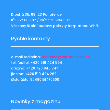
Dlouhá 35, 691 23 Pohořelice
IČ: 652 686 87 / DIČ: CZ65268687
Všechny školní budovy pokryty bezplatnou Wi-Fi.
Rychlé kontakty
e-mail ředitelna:
reditelna@zspohorelice.cz
tel. ředitel: +420 519 424 564
družina: +420 720 840 744
jídelna: +420 519 424 262
číslo účtu: 904901514/0600
Novinky z magazínu