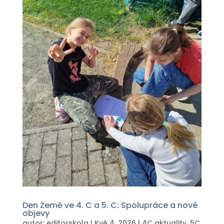
Den Země ve 4. C a 5. C: Spolupráce a nové
objevy
autor:
editorskola
|
Kvě 4, 2026
|
4C aktuality
,
5C