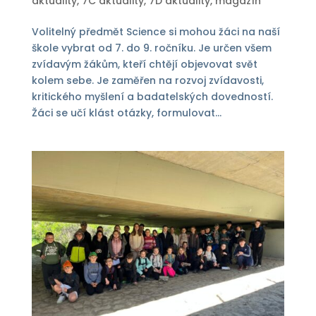
aktuality
,
7C aktuality
,
7D aktuality
,
magazín
Volitelný předmět Science si mohou žáci na naší
škole vybrat od 7. do 9. ročníku. Je určen všem
zvídavým žákům, kteří chtějí objevovat svět
kolem sebe. Je zaměřen na rozvoj zvídavosti,
kritického myšlení a badatelských dovedností.
Žáci se učí klást otázky, formulovat...