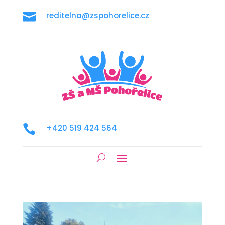

reditelna@zspohorelice.cz

+420 519 424 564