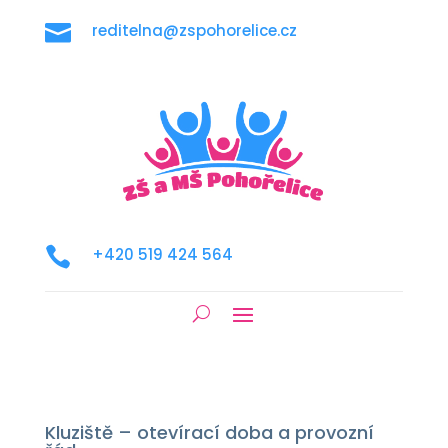

reditelna@zspohorelice.cz

+420 519 424 564
Kluziště – otevírací doba a provozní