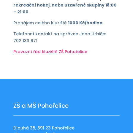
rekreační hokej,
nebo uzavřené skupiny 18:00
– 21:00.
Pronájem celého kluziště
1000 Kč/hodina
Telefonní kontakt na správce Jana Urbiče:
702 133 871
Provozní řád kluziště ZŠ Pohořelice
ZŠ a MŠ Pohořelice
Dlouhá 35, 691 23 Pohořelice