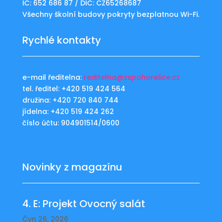
IČ: 652 686 87 / DIČ: CZ65268687
Všechny školní budovy pokryty bezplatnou Wi-Fi.
Rychlé kontakty
e-mail ředitelna:
reditelna@zspohorelice.cz
tel. ředitel: +420 519 424 564
družina: +420 720 840 744
jídelna: +420 519 424 262
číslo účtu: 904901514/0600
Novinky z magazínu
4. E: Projekt Ovocný salát
Čvn 26, 2026