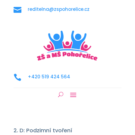

reditelna@zspohorelice.cz

+420 519 424 564
2. D: Podzimní tvoření