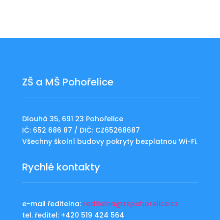
ZŠ a MŠ Pohořelice
Dlouhá 35, 691 23 Pohořelice
IČ: 652 686 87 / DIČ: CZ65268687
Všechny školní budovy pokryty bezplatnou Wi-Fi.
Rychlé kontakty
e-mail ředitelna:
reditelna@zspohorelice.cz
tel. ředitel: +420 519 424 564