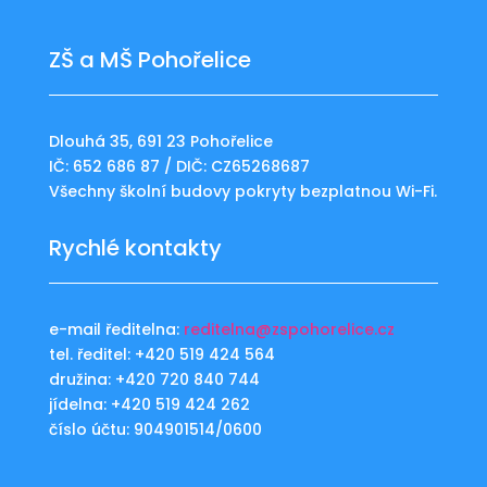
ZŠ a MŠ Pohořelice
Dlouhá 35, 691 23 Pohořelice
IČ: 652 686 87 / DIČ: CZ65268687
Všechny školní budovy pokryty bezplatnou Wi-Fi.
Rychlé kontakty
e-mail ředitelna:
reditelna@zspohorelice.cz
tel. ředitel: +420 519 424 564
družina: +420 720 840 744
jídelna: +420 519 424 262
číslo účtu: 904901514/0600