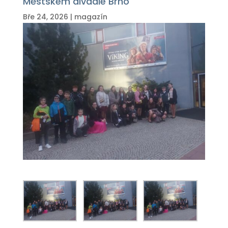
Městském divadle Brno
Bře 24, 2026
|
magazín