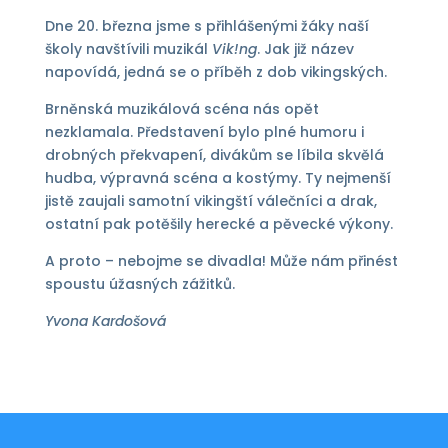
Dne 20. března jsme s přihlášenými žáky naší
školy navštívili muzikál
Vik!ng
. Jak již název
napovídá, jedná se o příběh z dob vikingských.
Brněnská muzikálová scéna nás opět
nezklamala. Představení bylo plné humoru i
drobných překvapení, divákům se líbila skvělá
hudba, výpravná scéna a kostýmy. Ty nejmenší
jistě zaujali samotní vikingští válečníci a drak,
ostatní pak potěšily herecké a pěvecké výkony.
A proto – nebojme se divadla! Může nám přinést
spoustu úžasných zážitků.
Yvona Kardošová