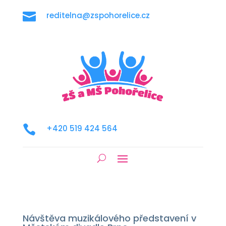

reditelna@zspohorelice.cz

+420 519 424 564
Návštěva muzikálového představení v