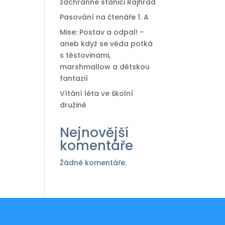
záchranné stanici Rajhrad
Pasování na čtenáře 1. A
Mise: Postav a odpal! –
aneb když se věda potká
s těstovinami,
marshmallow a dětskou
fantazií
Vítání léta ve školní
družině
Nejnovější
komentáře
Žádné komentáře.