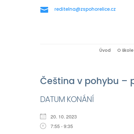

reditelna@zspohorelice.cz
Úvod
O škole
Čeština v pohybu – p
DATUM KONÁNÍ
20. 10. 2023
7:55 - 9:35