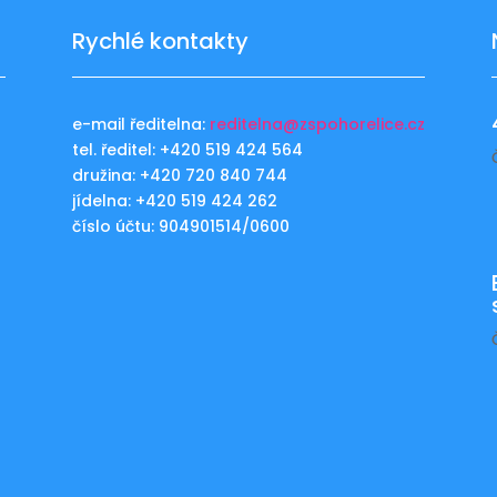
Rychlé kontakty
e-mail ředitelna:
reditelna@zspohorelice.cz
tel. ředitel: +420 519 424 564
u
družina: +420 720 840 744
jídelna: +420 519 424 262
číslo účtu: 904901514/0600