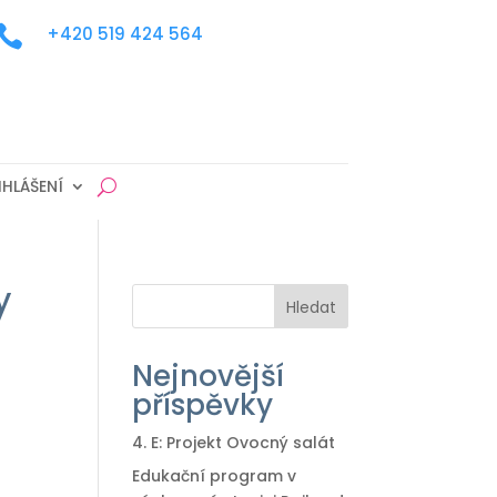

+420 519 424 564
IHLÁŠENÍ
y
Hledat
Nejnovější
příspěvky
4. E: Projekt Ovocný salát
Edukační program v