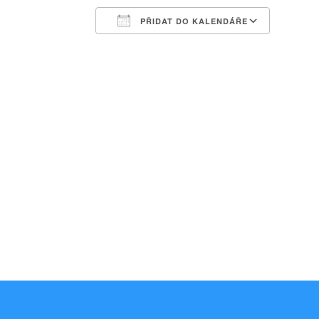
PŘIDAT DO KALENDÁŘE
Download ICS
Google Calendar
iCalendar
Office 365
Outlook Liv